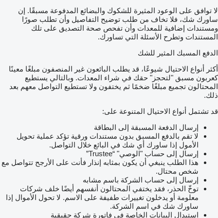
لا توافق على الوعود المثيرة للشكوك والبضائع المدفوعة مسبقًا. إن
ساورك شك، فلا تخاف من طلب توضيح التفاصيل وأن تطلب صورًا
ومستندات إضافية للمعدات وأن تفحص صحة التصديق على تلك
المستندات وتطرح الأسئلة التي تساورك.
الدفع المسبك المثير للشك
أكثر أنواع الاحتيال شيوعًا، قد يطلب البائعون غير المنصفون مبلغًا معينًا
كعربون مسبق "لتحجز" حقك في شراء المعدات. وبالتالي يستطيع
المحتالون تجميع مبلغًا ضخمًا ثم يختفون ولا تستطيع التواصل معهم بعد
ذلك.
قد تشتمل أنواع الاحتيال المتنوعة على:
إرسال الدفعة المسبقة إلى البطاقة
لا تقم بالدفع المسبق بدون مستندات ورقية تؤكد عملية تحويل
الأمول إذا ساورك أي شك في البائع خلال التواصل.
إرسال إلى حساب "الوصي" “Trustee”
هذا الطلب ينبغي أن يكون بمثابه إنذار فأنت على الأرجح تتواصل مع
شخص محتال.
إرسال إلى حساب الشركة باسم مشابه
توخّ الحذر، فقد يختفي المحتالون أنفسهم أيضًا خلف شركات
معلومة أو يدخلون تغييرات طفيفة على الاسم. لا تحول الأموال إذا
ساورك شك في اسم الشركة.
استبدال البيانات الخاصة في فاتورة شركة حقيقية