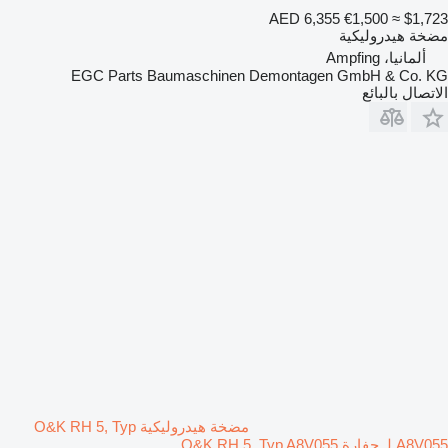
AED 6,355
€1,500
≈ $1,723
مضخة هيدروليكية
ألمانيا، Ampfing
EGC Parts Baumaschinen Demontagen GmbH & Co. KG
الاتصال بالبائع
مضخة هيدروليكية O&K RH 5, Typ
A8V055 لـ حفارة O&K RH 5, Typ A8V055