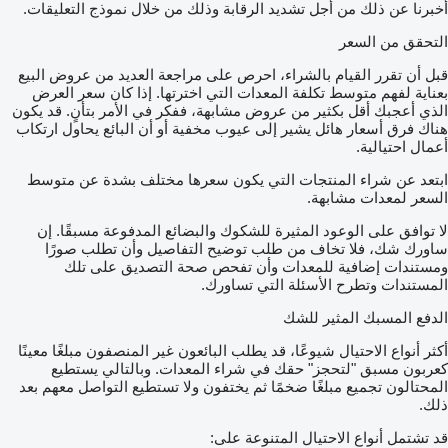
أخبرنا عن ذلك من أجل تشديد الرقابة وذلك من خلال نموذج التعليقات.
التحقق من السعر
قبل أن تقرر القيام بالشراء، احرص على مراجعة العديد من عروض البيع
بعناية لفهم متوسط تكلفة المعدات التي اخترتها. إذا كان سعر العرض
الذي أعجبك أقل بكثير من عروض مشابهة، ففكر في الأمر بتأنٍ. قد يكون
هناك فرق أسعار هائل يشير إلى عيوب مخفية أو أن البائع يحاول ارتكاب
أعمال احتيالية.
ابتعد عن شراء المنتجات التي يكون سعرها مختلف بشدة عن متوسط
السعر لمعدات مشابهة.
لا توافق على الوعود المثيرة للشكوك والبضائع المدفوعة مسبقًا. إن
ساورك شك، فلا تخاف من طلب توضيح التفاصيل وأن تطلب صورًا
ومستندات إضافية للمعدات وأن تفحص صحة التصديق على تلك
المستندات وتطرح الأسئلة التي تساورك.
الدفع المسبك المثير للشك
أكثر أنواع الاحتيال شيوعًا، قد يطلب البائعون غير المنصفون مبلغًا معينًا
كعربون مسبق "لتحجز" حقك في شراء المعدات. وبالتالي يستطيع
المحتالون تجميع مبلغًا ضخمًا ثم يختفون ولا تستطيع التواصل معهم بعد
ذلك.
قد تشتمل أنواع الاحتيال المتنوعة على: