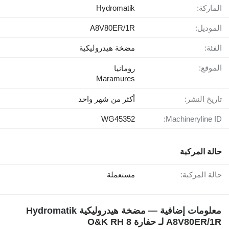
الماركة:
Hydromatik
الموديل:
A8V80ER/1R
الفئة:
مضخة هيدروليكية
الموقع:
رومانيا
Maramures
تاريخ النشر:
أكثر من شهر واحد
WG45352
Machineryline ID:
حالة المركبة
حالة المركبة:
مستعملة
معلومات إضافية — مضخة هيدروليكية Hydromatik
A8V80ER/1R لـ حفارة O&K RH 8