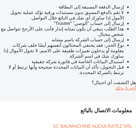
إرسال الدفعة المسبقة إلى البطاقة
لا تقم بالدفع المسبق بدون مستندات ورقية تؤكد عملية تحويل
الأمول إذا ساورك أي شك في البائع خلال التواصل.
إرسال إلى حساب "الوصي" “Trustee”
هذا الطلب ينبغي أن يكون بمثابه إنذار فأنت على الأرجح تتواصل مع
شخص محتال.
إرسال إلى حساب الشركة باسم مشابه
توخّ الحذر، فقد يختفي المحتالون أنفسهم أيضًا خلف شركات
معلومة أو يدخلون تغييرات طفيفة على الاسم. لا تحول الأموال إذا
ساورك شك في اسم الشركة.
استبدال البيانات الخاصة في فاتورة شركة حقيقية
قبل التحويل، تأكد أن البيانات المحددة صحيحة وأنها ترتبط أو لا
ترتبط بالشركة المحددة.
هل اكتشفت أي احتيال؟
أخبرنا بذلك
معلومات الاتصال بالبائع
SC BAUMACHINE ALEXA RATEZ SRL