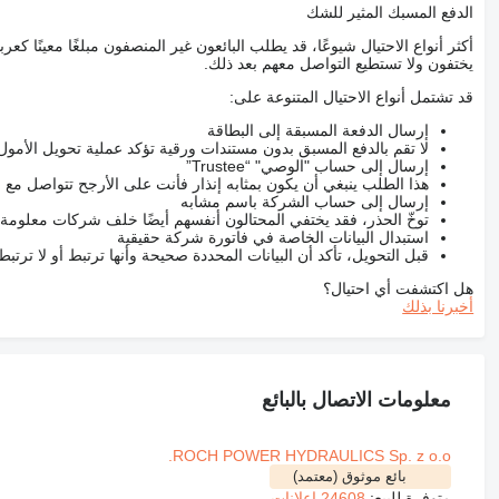
الدفع المسبك المثير للشك
أكثر أنواع الاحتيال شيوعًا، قد يطلب البائعون غير المنصفون مبلغًا معينًا 
يختفون ولا تستطيع التواصل معهم بعد ذلك.
قد تشتمل أنواع الاحتيال المتنوعة على:
إرسال الدفعة المسبقة إلى البطاقة
لا تقم بالدفع المسبق بدون مستندات ورقية تؤكد عملية تحويل الأمول
إرسال إلى حساب "الوصي" “Trustee”
هذا الطلب ينبغي أن يكون بمثابه إنذار فأنت على الأرجح تتواصل م
إرسال إلى حساب الشركة باسم مشابه
توخّ الحذر، فقد يختفي المحتالون أنفسهم أيضًا خلف شركات معلومة
استبدال البيانات الخاصة في فاتورة شركة حقيقية
قبل التحويل، تأكد أن البيانات المحددة صحيحة وأنها ترتبط أو لا ترتب
هل اكتشفت أي احتيال؟
أخبرنا بذلك
معلومات الاتصال بالبائع
ROCH POWER HYDRAULICS Sp. z o.o.
بائع موثوق (معتمد)
متوفرة للبيع:
24608 إعلانات