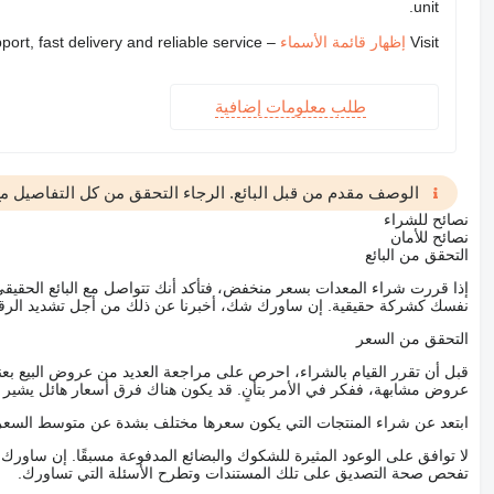
unit.
Visit
إظهار قائمة الأسماء
– we provide expert support, fast delivery and reliable service
طلب معلومات إضافية
الوصف مقدم من قبل البائع. الرجاء التحقق من كل التفاصيل مع 
نصائح للشراء
نصائح للأمان
التحقق من البائع
إذا قررت شراء المعدات بسعر منخفض، فتأكد أنك تتواصل مع البائع الحق
نفسك كشركة حقيقية. إن ساورك شك، أخبرنا عن ذلك من أجل تشديد الرقاب
التحقق من السعر
قبل أن تقرر القيام بالشراء، احرص على مراجعة العديد من عروض البيع بعن
عروض مشابهة، ففكر في الأمر بتأنٍ. قد يكون هناك فرق أسعار هائل يشير إلى
ابتعد عن شراء المنتجات التي يكون سعرها مختلف بشدة عن متوسط السعر
لا توافق على الوعود المثيرة للشكوك والبضائع المدفوعة مسبقًا. إن ساو
تفحص صحة التصديق على تلك المستندات وتطرح الأسئلة التي تساورك.