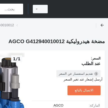
مضخة هيدروليك
مضخة هيدروليكية AGCO G412940010012
السعر:
1/1
عند الطلب
تقديم استفسار عن السعر
أرسل إشعار عند تغير السعر
الاتصال بالبائع
الماركة:
AGCO