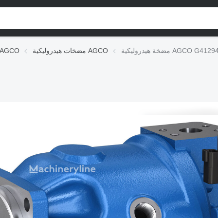
ية AGCO G412940010012
مضخات هيدروليكية AGCO
الوحدات الهيدروليكية CO