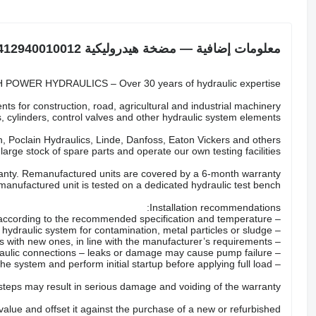
معلومات إضافية — مضخة هيدروليكية AGCO G412940010012
POWER HYDRAULICS – Over 30 years of hydraulic expertise.
ts for construction, road, agricultural and industrial machinery.
 cylinders, control valves and other hydraulic system elements.
 Poclain Hydraulics, Linde, Danfoss, Eaton Vickers and others.
arge stock of spare parts and operate our own testing facilities.
nty. Remanufactured units are covered by a 6-month warranty.
anufactured unit is tested on a dedicated hydraulic test bench.
Installation recommendations:
– Fill the pump with the correct hydraulic oil according to the recommended specification and temperature.
– Check the hydraulic system for contamination, metal particles or sludge.
– Replace all hydraulic filters with new ones, in line with the manufacturer’s requirements.
– Inspect hoses, valves and hydraulic connections – leaks or damage may cause pump failure.
– Properly bleed the system and perform initial startup before applying full load.
 steps may result in serious damage and voiding of the warranty.
 value and offset it against the purchase of a new or refurbished