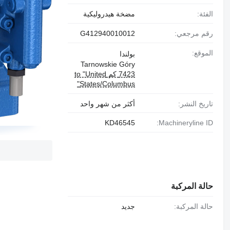
الفئة:
مضخة هيدروليكية
رقم مرجعي:
G412940010012
الموقع:
بولندا
Tarnowskie Góry
7423 كم to "United
States/Columbus"
تاريخ النشر:
أكثر من شهر واحد
KD46545
Machineryline ID:
حالة المركبة
حالة المركبة:
جديد