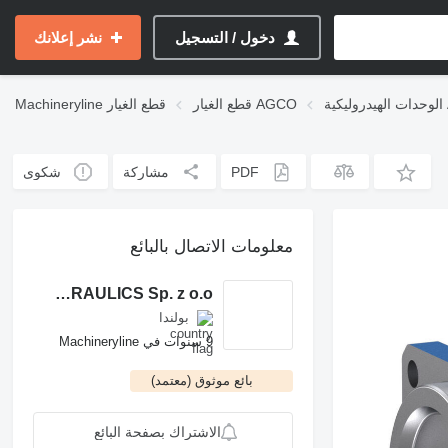
دخول / التسجيل
نشر إعلانك
AG
قطع الغيار AGCO
قطع الغيار
Machineryline
PDF
مشاركة
شكوى
معلومات الاتصال بالبائع
ROCH POWER HYDRAULICS Sp. z o.o.
بولندا
9 سنوات في Machineryline
بائع موثوق (معتمد)
الاشتراك بصفحة البائع