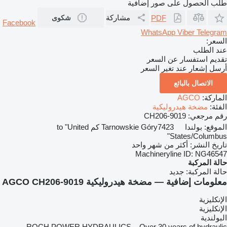
طلب الحصول على صور إضافية
مشاركة
PDF
شكوى
Facebook
WhatsApp
Viber
Telegram
السعر:
عند الطلب
تقديم استفسار عن السعر
أرسل إشعار عند تغير السعر
الاتصال بالبائع
الماركة:
AGCO
الفئة:
مضخة هيدروليكية
رقم مرجعي:
CH206-9019
الموقع:
بولندا
Tarnowskie Góry
7423 كم to "United
States/Columbus"
تاريخ النشر:
أكثر من شهر واحد
Machineryline ID:
NG46547
حالة المركبة
حالة المركبة:
جديد
معلومات إضافية — مضخة هيدروليكية AGCO CH206-9019
الإنكليزية
الإنكليزية
البولندية
ROCH POWER HYDRAULICS – Over 30 years of hydraulic