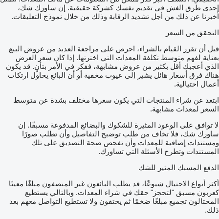
إحدى طرق الغش في تقديم نفسك كشركة حقيقية. إن ساورك شك،
أخبرنا عن ذلك من أجل تشديد الرقابة وذلك من خلال نموذج التعليقات.
التحقق من السعر
قبل أن تقرر القيام بالشراء، احرص على مراجعة العديد من عروض البيع
بعناية لفهم متوسط تكلفة المعدات التي اخترتها. إذا كان سعر العرض
الذي أعجبك أقل بكثير من عروض مشابهة، ففكر في الأمر بتأنٍ. قد يكون
هناك فرق أسعار هائل يشير إلى عيوب مخفية أو أن البائع يحاول ارتكاب
أعمال احتيالية.
ابتعد عن شراء المنتجات التي يكون سعرها مختلف بشدة عن متوسط
السعر لمعدات مشابهة.
لا توافق على الوعود المثيرة للشكوك والبضائع المدفوعة مسبقًا. إن
ساورك شك، فلا تخاف من طلب توضيح التفاصيل وأن تطلب صورًا
ومستندات إضافية للمعدات وأن تفحص صحة التصديق على تلك
المستندات وتطرح الأسئلة التي تساورك.
الدفع المسبك المثير للشك
أكثر أنواع الاحتيال شيوعًا، قد يطلب البائعون غير المنصفون مبلغًا معينًا
كعربون مسبق "لتحجز" حقك في شراء المعدات. وبالتالي يستطيع
المحتالون تجميع مبلغًا ضخمًا ثم يختفون ولا تستطيع التواصل معهم بعد
ذلك.