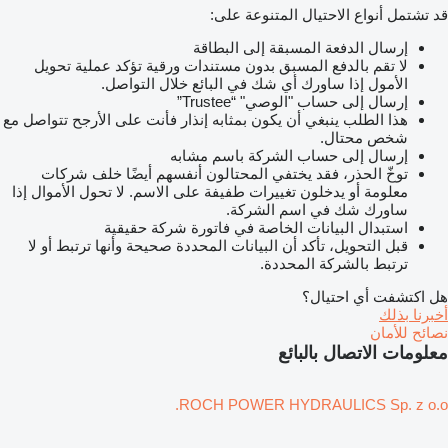
قد تشتمل أنواع الاحتيال المتنوعة على:
إرسال الدفعة المسبقة إلى البطاقة
لا تقم بالدفع المسبق بدون مستندات ورقية تؤكد عملية تحويل
الأمول إذا ساورك أي شك في البائع خلال التواصل.
إرسال إلى حساب "الوصي" “Trustee”
هذا الطلب ينبغي أن يكون بمثابه إنذار فأنت على الأرجح تتواصل مع
شخص محتال.
إرسال إلى حساب الشركة باسم مشابه
توخّ الحذر، فقد يختفي المحتالون أنفسهم أيضًا خلف شركات
معلومة أو يدخلون تغييرات طفيفة على الاسم. لا تحول الأموال إذا
ساورك شك في اسم الشركة.
استبدال البيانات الخاصة في فاتورة شركة حقيقية
قبل التحويل، تأكد أن البيانات المحددة صحيحة وأنها ترتبط أو لا
ترتبط بالشركة المحددة.
هل اكتشفت أي احتيال؟
أخبرنا بذلك
نصائح للأمان
معلومات الاتصال بالبائع
ROCH POWER HYDRAULICS Sp. z o.o.