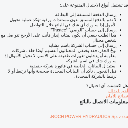
قد تشتمل أنواع الاحتيال المتنوعة على:
إرسال الدفعة المسبقة إلى البطاقة
لا تقم بالدفع المسبق بدون مستندات ورقية تؤكد عملية تحويل
الأمول إذا ساورك أي شك في البائع خلال التواصل.
إرسال إلى حساب "الوصي" “Trustee”
هذا الطلب ينبغي أن يكون بمثابه إنذار فأنت على الأرجح تتواصل مع
شخص محتال.
إرسال إلى حساب الشركة باسم مشابه
توخّ الحذر، فقد يختفي المحتالون أنفسهم أيضًا خلف شركات
معلومة أو يدخلون تغييرات طفيفة على الاسم. لا تحول الأموال إذا
ساورك شك في اسم الشركة.
استبدال البيانات الخاصة في فاتورة شركة حقيقية
قبل التحويل، تأكد أن البيانات المحددة صحيحة وأنها ترتبط أو لا
ترتبط بالشركة المحددة.
هل اكتشفت أي احتيال؟
أخبرنا بذلك
نصائح للأمان
معلومات الاتصال بالبائع
ROCH POWER HYDRAULICS Sp. z o.o.