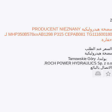
2
مضخة هيدروليكية PRODUCENT NIEZNANY
MHP350B578xxAB1298 P315 CEPAB081 TG111600180 لـ
حفارة
السعر عند الطلب
مضخة هيدروليكية
بولندا، Tarnowskie Góry
ROCH POWER HYDRAULICS Sp. z o.o.
الاتصال بالبائع