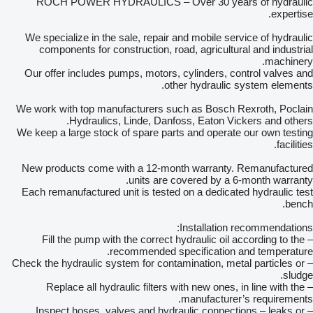
ROCH POWER HYDRAULICS – Over 30 years of hydraulic
expertise.
We specialize in the sale, repair and mobile service of hydraulic
components for construction, road, agricultural and industrial
machinery.
Our offer includes pumps, motors, cylinders, control valves and
other hydraulic system elements.
We work with top manufacturers such as Bosch Rexroth, Poclain
Hydraulics, Linde, Danfoss, Eaton Vickers and others.
We keep a large stock of spare parts and operate our own testing
facilities.
New products come with a 12-month warranty. Remanufactured
units are covered by a 6-month warranty.
Each remanufactured unit is tested on a dedicated hydraulic test
bench.
Installation recommendations:
– Fill the pump with the correct hydraulic oil according to the
recommended specification and temperature.
– Check the hydraulic system for contamination, metal particles or
sludge.
– Replace all hydraulic filters with new ones, in line with the
manufacturer’s requirements.
– Inspect hoses, valves and hydraulic connections – leaks or