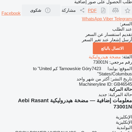
طلب الحصول على صور إضافية
مشاركة
PDF
شكوى
Facebook
WhatsApp
Viber
Telegram
السعر:
عند الطلب
تقديم استفسار عن السعر
أرسل إشعار عند تغير السعر
الاتصال بالبائع
الفئة:
مضخة هيدروليكية
رقم مرجعي:
73001N
الموقع:
بولندا
Tarnowskie Góry
7423 كم to "United
States/Columbus"
تاريخ النشر:
أكثر من شهر واحد
Machineryline ID:
GB46545
حالة المركبة
حالة المركبة:
جديد
معلومات إضافية — مضخة هيدروليكية Aebi Rasant
73001N
الإنكليزية
الإنكليزية
البولندية