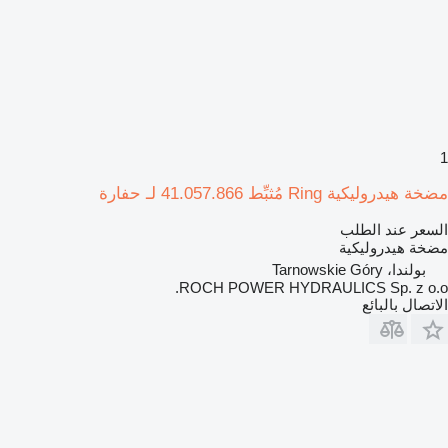
1
مضخة هيدروليكية Ring مُثبِّط 41.057.866 لـ حفارة
السعر عند الطلب
مضخة هيدروليكية
بولندا، Tarnowskie Góry
ROCH POWER HYDRAULICS Sp. z o.o.
الاتصال بالبائع