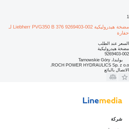
1
مضخة هيدروليكية Liebherr PVG350 B 376 9269403-002 لـ
حفارة
السعر عند الطلب
مضخة هيدروليكية
9269403-002
بولندا، Tarnowskie Góry
ROCH POWER HYDRAULICS Sp. z o.o.
الاتصال بالبائع
شركة