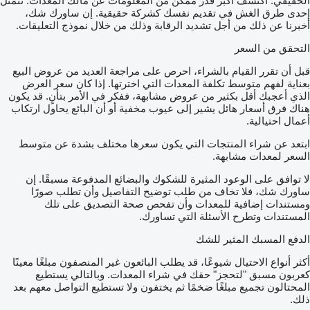
الحقيقي. اكتشف أكبر قدر ممكن من المعلومات عن مالك المعدات. تتمثل
إحدى طرق الغش في تقديم نفسك كشركة حقيقية. إن ساورك شك،
أخبرنا عن ذلك من أجل تشديد الرقابة وذلك من خلال نموذج التعليقات.
التحقق من السعر
قبل أن تقرر القيام بالشراء، احرص على مراجعة العديد من عروض البيع
بعناية لفهم متوسط تكلفة المعدات التي اخترتها. إذا كان سعر العرض
الذي أعجبك أقل بكثير من عروض مشابهة، ففكر في الأمر بتأنٍ. قد يكون
هناك فرق أسعار هائل يشير إلى عيوب مخفية أو أن البائع يحاول ارتكاب
أعمال احتيالية.
ابتعد عن شراء المنتجات التي يكون سعرها مختلف بشدة عن متوسط
السعر لمعدات مشابهة.
لا توافق على الوعود المثيرة للشكوك والبضائع المدفوعة مسبقًا. إن
ساورك شك، فلا تخاف من طلب توضيح التفاصيل وأن تطلب صورًا
ومستندات إضافية للمعدات وأن تفحص صحة التصديق على تلك
المستندات وتطرح الأسئلة التي تساورك.
الدفع المسبك المثير للشك
أكثر أنواع الاحتيال شيوعًا، قد يطلب البائعون غير المنصفون مبلغًا معينًا
كعربون مسبق "لتحجز" حقك في شراء المعدات. وبالتالي يستطيع
المحتالون تجميع مبلغًا ضخمًا ثم يختفون ولا تستطيع التواصل معهم بعد
ذلك.