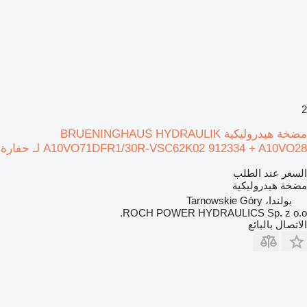
2
مضخة هيدروليكية BRUENINGHAUS HYDRAULIK
A10VO71DFR1/30R-VSC62K02 912334 + A10VO28 لـ حفارة
السعر عند الطلب
مضخة هيدروليكية
بولندا، Tarnowskie Góry
ROCH POWER HYDRAULICS Sp. z o.o.
الاتصال بالبائع