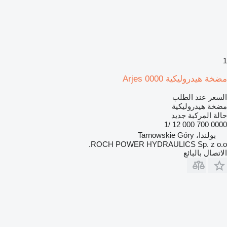
1
مضخة هيدروليكية Arjes 0000
السعر عند الطلب
مضخة هيدروليكية
حالة المركبة
جديد
0000 700 000 12 /1
بولندا، Tarnowskie Góry
ROCH POWER HYDRAULICS Sp. z o.o.
الاتصال بالبائع