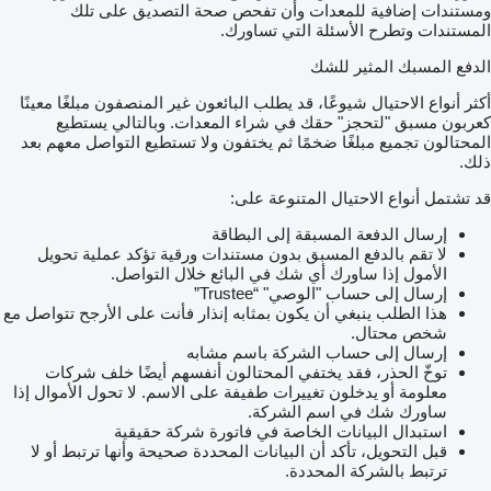
ومستندات إضافية للمعدات وأن تفحص صحة التصديق على تلك
المستندات وتطرح الأسئلة التي تساورك.
الدفع المسبك المثير للشك
أكثر أنواع الاحتيال شيوعًا، قد يطلب البائعون غير المنصفون مبلغًا معينًا
كعربون مسبق "لتحجز" حقك في شراء المعدات. وبالتالي يستطيع
المحتالون تجميع مبلغًا ضخمًا ثم يختفون ولا تستطيع التواصل معهم بعد
ذلك.
قد تشتمل أنواع الاحتيال المتنوعة على:
إرسال الدفعة المسبقة إلى البطاقة
لا تقم بالدفع المسبق بدون مستندات ورقية تؤكد عملية تحويل
الأمول إذا ساورك أي شك في البائع خلال التواصل.
إرسال إلى حساب "الوصي" “Trustee”
هذا الطلب ينبغي أن يكون بمثابه إنذار فأنت على الأرجح تتواصل مع
شخص محتال.
إرسال إلى حساب الشركة باسم مشابه
توخّ الحذر، فقد يختفي المحتالون أنفسهم أيضًا خلف شركات
معلومة أو يدخلون تغييرات طفيفة على الاسم. لا تحول الأموال إذا
ساورك شك في اسم الشركة.
استبدال البيانات الخاصة في فاتورة شركة حقيقية
قبل التحويل، تأكد أن البيانات المحددة صحيحة وأنها ترتبط أو لا
ترتبط بالشركة المحددة.