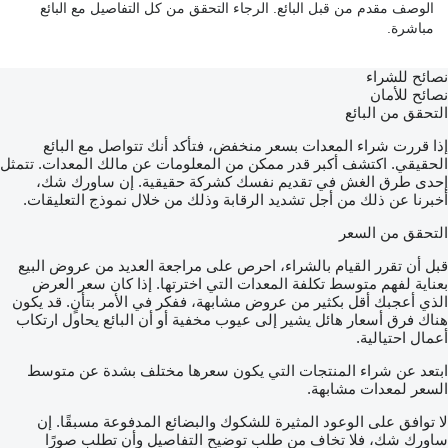
الوصف مقدم من قبل البائع. الرجاء التحقق من كل التفاصيل مع البائع
مباشرة.
نصائح للشراء
نصائح للأمان
التحقق من البائع
إذا قررت شراء المعدات بسعر منخفض، فتأكد أنك تتواصل مع البائع
الحقيقي. اكتشف أكبر قدر ممكن من المعلومات عن مالك المعدات. تتمثل
إحدى طرق الغش في تقديم نفسك كشركة حقيقية. إن ساورك شك،
أخبرنا عن ذلك من أجل تشديد الرقابة وذلك من خلال نموذج التعليقات.
التحقق من السعر
قبل أن تقرر القيام بالشراء، احرص على مراجعة العديد من عروض البيع
بعناية لفهم متوسط تكلفة المعدات التي اخترتها. إذا كان سعر العرض
الذي أعجبك أقل بكثير من عروض مشابهة، ففكر في الأمر بتأنٍ. قد يكون
هناك فرق أسعار هائل يشير إلى عيوب مخفية أو أن البائع يحاول ارتكاب
أعمال احتيالية.
ابتعد عن شراء المنتجات التي يكون سعرها مختلف بشدة عن متوسط
السعر لمعدات مشابهة.
لا توافق على الوعود المثيرة للشكوك والبضائع المدفوعة مسبقًا. إن
ساورك شك، فلا تخاف من طلب توضيح التفاصيل وأن تطلب صورًا