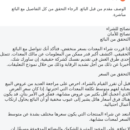
الوصف مقدم من قبل البائع. الرجاء التحقق من كل التفاصيل مع البائع
مباشرة.
نصائح للشراء
نصائح للأمان
التحقق من البائع
إذا قررت شراء المعدات بسعر منخفض، فتأكد أنك تتواصل مع البائع
الحقيقي. اكتشف أكبر قدر ممكن من المعلومات عن مالك المعدات. تتمثل
إحدى طرق الغش في تقديم نفسك كشركة حقيقية. إن ساورك شك،
أخبرنا عن ذلك من أجل تشديد الرقابة وذلك من خلال نموذج التعليقات.
التحقق من السعر
قبل أن تقرر القيام بالشراء، احرص على مراجعة العديد من عروض البيع
بعناية لفهم متوسط تكلفة المعدات التي اخترتها. إذا كان سعر العرض
الذي أعجبك أقل بكثير من عروض مشابهة، ففكر في الأمر بتأنٍ. قد يكون
هناك فرق أسعار هائل يشير إلى عيوب مخفية أو أن البائع يحاول ارتكاب
أعمال احتيالية.
ابتعد عن شراء المنتجات التي يكون سعرها مختلف بشدة عن متوسط
السعر لمعدات مشابهة.
لا توافق على الوعود المثيرة للشكوك والبضائع المدفوعة مسبقًا. إن