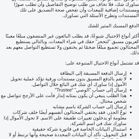
ساورك شك، فلا تخاف من طلب توضيح التفاصيل وأن تطلب صورًا
ومستندات إضافية للمعدات وأن تفحص صحة التصديق على تلك
المستندات وتطرح الأسئلة التي تساورك.
الدفع المسبك المثير للشك
أكثر أنواع الاحتيال شيوعًا، قد يطلب البائعون غير المنصفون مبلغًا معينًا
كعربون مسبق "لتحجز" حقك في شراء المعدات. وبالتالي يستطيع
المحتالون تجميع مبلغًا ضخمًا ثم يختفون ولا تستطيع التواصل معهم بعد
ذلك.
قد تشتمل أنواع الاحتيال المتنوعة على:
إرسال الدفعة المسبقة إلى البطاقة
لا تقم بالدفع المسبق بدون مستندات ورقية تؤكد عملية تحويل
الأمول إذا ساورك أي شك في البائع خلال التواصل.
إرسال إلى حساب "الوصي" “Trustee”
هذا الطلب ينبغي أن يكون بمثابه إنذار فأنت على الأرجح تتواصل مع
شخص محتال.
إرسال إلى حساب الشركة باسم مشابه
توخّ الحذر، فقد يختفي المحتالون أنفسهم أيضًا خلف شركات
معلومة أو يدخلون تغييرات طفيفة على الاسم. لا تحول الأموال إذا
ساورك شك في اسم الشركة.
استبدال البيانات الخاصة في فاتورة شركة حقيقية
قبل التحويل، تأكد أن البيانات المحددة صحيحة وأنها ترتبط أو لا