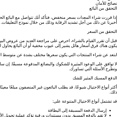
نصائح للأمان
التحقق من البائع
إذا قررت شراء المعدات بسعر منخفض، فتأكد أنك تتواصل مع البائع 
أخبرنا عن ذلك من أجل تشديد الرقابة وذلك من خلال نموذج التعليقات.
التحقق من السعر
قبل أن تقرر القيام بالشراء، احرص على مراجعة العديد من عروض البيع 
يكون هناك فرق أسعار هائل يشير إلى عيوب مخفية أو أن البائع يحاول ار
ابتعد عن شراء المنتجات التي يكون سعرها مختلف بشدة عن متوسط ا
لا توافق على الوعود المثيرة للشكوك والبضائع المدفوعة مسبقًا. إ
وتطرح الأسئلة التي تساورك.
الدفع المسبك المثير للشك
أكثر أنواع الاحتيال شيوعًا، قد يطلب البائعون غير المنصفون مبلغًا مع
ذلك.
قد تشتمل أنواع الاحتيال المتنوعة على:
إرسال الدفعة المسبقة إلى البطاقة
لا تقم بالدفع المسبق بدون مستندات ورقية تؤكد عملية تحويل ال