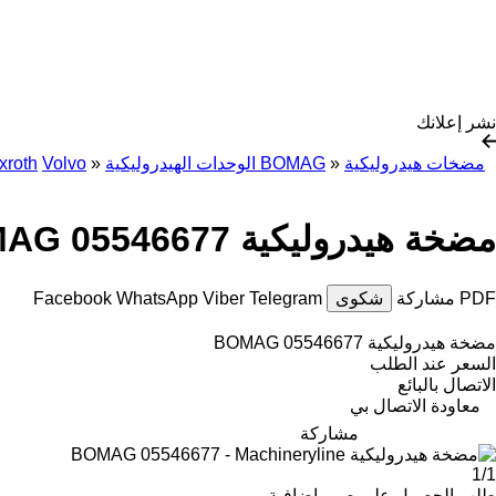
نشر إعلانك
مضخات هيدروليكية
»
الوحدات الهيدروليكية BOMAG
»
Volvo
xroth
مضخة هيدروليكية BOMAG 05546677
PDF
مشاركة
شكوى
Telegram
Viber
WhatsApp
Facebook
مضخة هيدروليكية BOMAG 05546677
السعر عند الطلب
الاتصال بالبائع
معاودة الاتصال بي
مشاركة
1/1
طلب الحصول على صور إضافية