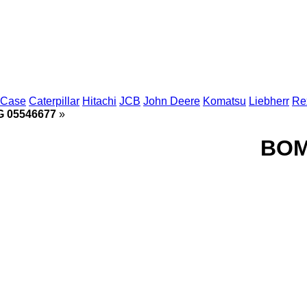
Case
Caterpillar
Hitachi
JCB
John Deere
Komatsu
Liebherr
Re
»
مضخة هيدروليكية 77