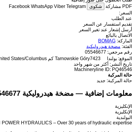
PDF
مشاركة
شكوى
Telegram
Viber
WhatsApp
Facebook
السعر:
عند الطلب
تقديم استفسار عن السعر
أرسل إشعار عند تغير السعر
الاتصال بالبائع
الماركة:
BOMAG
الفئة:
مضخة هيدروليكية
رقم مرجعي:
05546677
الموقع:
بولندا
7423 كم to "United States/Columbus"
Tarnowskie Góry
تاريخ النشر:
أكثر من شهر واحد
Machineryline ID:
PQ46546
حالة المركبة
حالة المركبة:
جديد
معلومات إضافية — مضخة هيدروليكية BOMAG 05546677
الإنكليزية
الإنكليزية
البولندية
POWER HYDRAULICS – Over 30 years of hydraulic expertise.