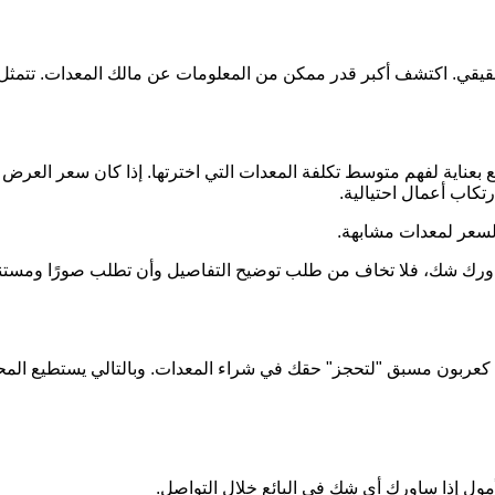
الحقيقي. اكتشف أكبر قدر ممكن من المعلومات عن مالك المعدات. ت
بعناية لفهم متوسط تكلفة المعدات التي اخترتها. إذا كان سعر العرض 
تكاب أعمال احتيالية.
لسعر لمعدات مشابهة.
ن ساورك شك، فلا تخاف من طلب توضيح التفاصيل وأن تطلب صورًا ومس
ينًا كعربون مسبق "لتحجز" حقك في شراء المعدات. وبالتالي يستطيع المح
أمول إذا ساورك أي شك في البائع خلال التواصل.