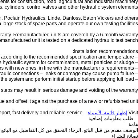
nts for construction, road, agricultural and industrial machinery.
, cylinders, control valves and other hydraulic system elements.
 Poclain Hydraulics, Linde, Danfoss, Eaton Vickers and others.
large stock of spare parts and operate our own testing facilities.
anty. Remanufactured units are covered by a 6-month warranty.
manufactured unit is tested on a dedicated hydraulic test bench.
Installation recommendations:
– Fill the pump with the correct hydraulic oil according to the recommended specification and temperature.
– Check the hydraulic system for contamination, metal particles or sludge.
– Replace all hydraulic filters with new ones, in line with the manufacturer’s requirements.
– Inspect hoses, valves and hydraulic connections – leaks or damage may cause pump failure.
– Properly bleed the system and perform initial startup before applying full load.
e steps may result in serious damage and voiding of the warranty.
e and offset it against the purchase of a new or refurbished unit.
Visit
إظهار قائمة الأسماء
– we provide expert support, fast delivery and reliable service
طلب معلومات إضافية
هامة
الوصف مقدم من قبل البائع. الرجاء التحقق من كل التفاصيل مع البائع 
نصائح للشراء