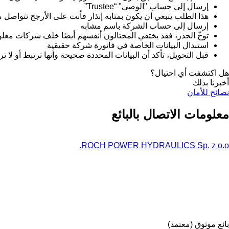
إرسال إلى حساب "الوصي" “Trustee”
هذا الطلب ينبغي أن يكون بمثابه إنذار فأنت على الأرجح تتواص
إرسال إلى حساب الشركة باسم مشابه
توخّ الحذر، فقد يختفي المحتالون أنفسهم أيضًا خلف شركات معل
استبدال البيانات الخاصة في فاتورة شركة حقيقية
قبل التحويل، تأكد أن البيانات المحددة صحيحة وأنها ترتبط أو لا ت
هل اكتشفت أي احتيال؟
أخبرنا بذلك
نصائح للأمان
معلومات الاتصال بالبائع
ROCH POWER HYDRAULICS Sp. z o.o.
بائع موثوق (معتمد)