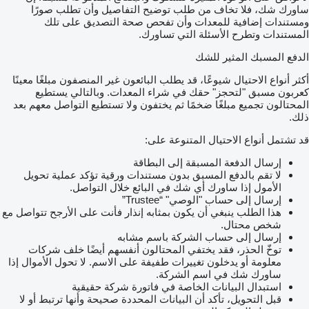
ساورك شك، فلا تخاف من طلب توضيح التفاصيل وأن تطلب صورًا
ومستندات إضافية للمعدات وأن تفحص صحة التصديق على تلك
المستندات وتطرح الأسئلة التي تساورك.
الدفع المسبك المثير للشك
أكثر أنواع الاحتيال شيوعًا، قد يطلب البائعون غير المنصفون مبلغًا معينًا
كعربون مسبق "لتحجز" حقك في شراء المعدات. وبالتالي يستطيع
المحتالون تجميع مبلغًا ضخمًا ثم يختفون ولا تستطيع التواصل معهم بعد
ذلك.
قد تشتمل أنواع الاحتيال المتنوعة على:
إرسال الدفعة المسبقة إلى البطاقة
لا تقم بالدفع المسبق بدون مستندات ورقية تؤكد عملية تحويل
الأمول إذا ساورك أي شك في البائع خلال التواصل.
إرسال إلى حساب "الوصي" “Trustee”
هذا الطلب ينبغي أن يكون بمثابه إنذار فأنت على الأرجح تتواصل مع
شخص محتال.
إرسال إلى حساب الشركة باسم مشابه
توخّ الحذر، فقد يختفي المحتالون أنفسهم أيضًا خلف شركات
معلومة أو يدخلون تغييرات طفيفة على الاسم. لا تحول الأموال إذا
ساورك شك في اسم الشركة.
استبدال البيانات الخاصة في فاتورة شركة حقيقية
قبل التحويل، تأكد أن البيانات المحددة صحيحة وأنها ترتبط أو لا