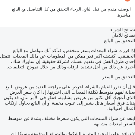
الوصف مقدم من قبل البائع. الرجاء التحقق من كل التفاصيل مع البائع
مباشرة.
نصائح للشراء
نصائح للأمان
التحقق من البائع
إذا قررت شراء المعدات بسعر منخفض، فتأكد أنك تتواصل مع البائع
الحقيقي. اكتشف أكبر قدر ممكن من المعلومات عن مالك المعدات. تتمثل
إحدى طرق الغش في تقديم نفسك كشركة حقيقية. إن ساورك شك،
أخبرنا عن ذلك من أجل تشديد الرقابة وذلك من خلال نموذج التعليقات.
التحقق من السعر
قبل أن تقرر القيام بالشراء، احرص على مراجعة العديد من عروض البيع
بعناية لفهم متوسط تكلفة المعدات التي اخترتها. إذا كان سعر العرض
الذي أعجبك أقل بكثير من عروض مشابهة، ففكر في الأمر بتأنٍ. قد يكون
هناك فرق أسعار هائل يشير إلى عيوب مخفية أو أن البائع يحاول ارتكاب
أعمال احتيالية.
ابتعد عن شراء المنتجات التي يكون سعرها مختلف بشدة عن متوسط
السعر لمعدات مشابهة.
لا توافق على الوعود المثيرة للشكوك والبضائع المدفوعة مسبقًا. إن