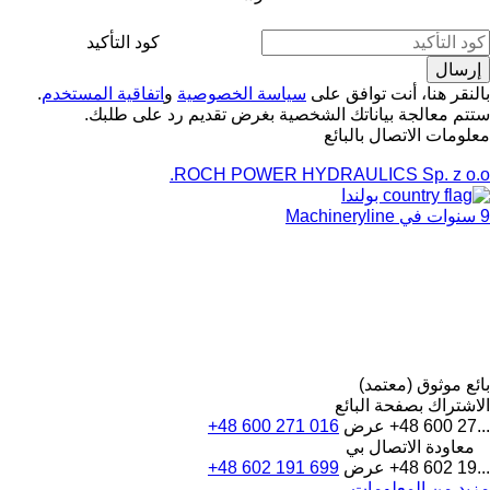
كود التأكيد
بالنقر هنا، أنت توافق على
سياسة الخصوصية
و
اتفاقية المستخدم
.
ستتم معالجة بياناتك الشخصية بغرض تقديم رد على طلبك.
معلومات الاتصال بالبائع
ROCH POWER HYDRAULICS Sp. z o.o.
بولندا
9 سنوات في Machineryline
بائع موثوق (معتمد)
الاشتراك بصفحة البائع
+48 600 27...
عرض
+48 600 271 016
معاودة الاتصال بي
+48 602 19...
عرض
+48 602 191 699
مزيد من المعلومات