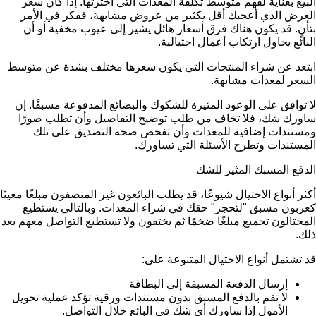
البيع بعناية لفهم متوسط تكلفة المعدات التي اخترتها. إذا كان سعر
العرض الذي أعجبك أقل بكثير من عروض مشابهة، ففكر في الأمر
بتأنٍ. قد يكون هناك فرق أسعار هائل يشير إلى عيوب مخفية أو أن
البائع يحاول ارتكاب أعمال احتيالية.
ابتعد عن شراء المنتجات التي يكون سعرها مختلف بشدة عن متوسط
السعر لمعدات مشابهة.
لا توافق على الوعود المثيرة للشكوك والبضائع المدفوعة مسبقًا. إن
ساورك شك، فلا تخاف من طلب توضيح التفاصيل وأن تطلب صورًا
ومستندات إضافية للمعدات وأن تفحص صحة التصديق على تلك
المستندات وتطرح الأسئلة التي تساورك.
الدفع المسبك المثير للشك
أكثر أنواع الاحتيال شيوعًا، قد يطلب البائعون غير المنصفون مبلغًا معينًا
كعربون مسبق "لتحجز" حقك في شراء المعدات. وبالتالي يستطيع
المحتالون تجميع مبلغًا ضخمًا ثم يختفون ولا تستطيع التواصل معهم بعد
ذلك.
قد تشتمل أنواع الاحتيال المتنوعة على:
إرسال الدفعة المسبقة إلى البطاقة
لا تقم بالدفع المسبق بدون مستندات ورقية تؤكد عملية تحويل
الأمول إذا ساورك أي شك في البائع خلال التواصل.