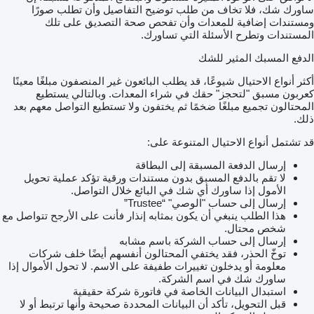
ساورك شك، فلا تخاف من طلب توضيح التفاصيل وأن تطلب صورًا
ومستندات إضافية للمعدات وأن تفحص صحة التصديق على تلك
المستندات وتطرح الأسئلة التي تساورك.
الدفع المسبك المثير للشك
أكثر أنواع الاحتيال شيوعًا، قد يطلب البائعون غير المنصفون مبلغًا معينًا
كعربون مسبق "لتحجز" حقك في شراء المعدات. وبالتالي يستطيع
المحتالون تجميع مبلغًا ضخمًا ثم يختفون ولا تستطيع التواصل معهم بعد
ذلك.
قد تشتمل أنواع الاحتيال المتنوعة على:
إرسال الدفعة المسبقة إلى البطاقة
لا تقم بالدفع المسبق بدون مستندات ورقية تؤكد عملية تحويل
الأمول إذا ساورك أي شك في البائع خلال التواصل.
إرسال إلى حساب "الوصي" “Trustee”
هذا الطلب ينبغي أن يكون بمثابه إنذار فأنت على الأرجح تتواصل مع
شخص محتال.
إرسال إلى حساب الشركة باسم مشابه
توخّ الحذر، فقد يختفي المحتالون أنفسهم أيضًا خلف شركات
معلومة أو يدخلون تغييرات طفيفة على الاسم. لا تحول الأموال إذا
ساورك شك في اسم الشركة.
استبدال البيانات الخاصة في فاتورة شركة حقيقية
قبل التحويل، تأكد أن البيانات المحددة صحيحة وأنها ترتبط أو لا