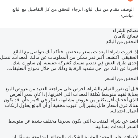
الوصف مقدم من قبل البائع. الرجاء التحقق من كل التفاصيل مع البائع
مباشرة.
نصائح للشراء
نصائح للأمان
التحقق من البائع
إذا قررت شراء المعدات بسعر منخفض، فتأكد أنك تتواصل مع البائع
الحقيقي. اكتشف أكبر قدر ممكن من المعلومات عن مالك المعدات. تتمثل
إحدى طرق الغش في تقديم نفسك كشركة حقيقية. إن ساورك شك،
أخبرنا عن ذلك من أجل تشديد الرقابة وذلك من خلال نموذج التعليقات.
التحقق من السعر
قبل أن تقرر القيام بالشراء، احرص على مراجعة العديد من عروض البيع
بعناية لفهم متوسط تكلفة المعدات التي اخترتها. إذا كان سعر العرض
الذي أعجبك أقل بكثير من عروض مشابهة، ففكر في الأمر بتأنٍ. قد يكون
هناك فرق أسعار هائل يشير إلى عيوب مخفية أو أن البائع يحاول ارتكاب
أعمال احتيالية.
ابتعد عن شراء المنتجات التي يكون سعرها مختلف بشدة عن متوسط
السعر لمعدات مشابهة.
لا توافق على الوعود المثيرة للشكوك والبضائع المدفوعة مسبقًا. إن