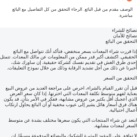
الوصف مقدم من قبل البائع. الرجاء التحقق من كل التفاصيل مع البائع
مباشرة.
نصائح للشراء
نصائح للأمان
التحقق من البائع
إذا قررت شراء المعدات بسعر منخفض، فتأكد أنك تتواصل مع البائع
الحقيقي. اكتشف أكبر قدر ممكن من المعلومات عن مالك المعدات. تتمثل
إحدى طرق الغش في تقديم نفسك كشركة حقيقية. إن ساورك شك،
أخبرنا عن ذلك من أجل تشديد الرقابة وذلك من خلال نموذج التعليقات.
التحقق من السعر
قبل أن تقرر القيام بالشراء، احرص على مراجعة العديد من عروض البيع
بعناية لفهم متوسط تكلفة المعدات التي اخترتها. إذا كان سعر العرض
الذي أعجبك أقل بكثير من عروض مشابهة، ففكر في الأمر بتأنٍ. قد يكون
هناك فرق أسعار هائل يشير إلى عيوب مخفية أو أن البائع يحاول ارتكاب
أعمال احتيالية.
ابتعد عن شراء المنتجات التي يكون سعرها مختلف بشدة عن متوسط
السعر لمعدات مشابهة.
لا توافق على الوعود المثيرة للشكوك والبضائع المدفوعة مسبقًا. إن