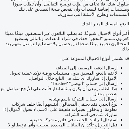
ساورك شك، فلا تخاف من طلب توضيح التفاصيل وأن تطلب صورًا
ومستندات إضافية للمعدات وأن تفحص صحة التصديق على تلك
المستندات وتطرح الأسئلة التي تساورك.
الدفع المسبك المثير للشك
أكثر أنواع الاحتيال شيوعًا، قد يطلب البائعون غير المنصفون مبلغًا معينًا
كعربون مسبق "لتحجز" حقك في شراء المعدات. وبالتالي يستطيع
المحتالون تجميع مبلغًا ضخمًا ثم يختفون ولا تستطيع التواصل معهم بعد
ذلك.
قد تشتمل أنواع الاحتيال المتنوعة على:
إرسال الدفعة المسبقة إلى البطاقة
لا تقم بالدفع المسبق بدون مستندات ورقية تؤكد عملية تحويل
الأمول إذا ساورك أي شك في البائع خلال التواصل.
إرسال إلى حساب "الوصي" “Trustee”
هذا الطلب ينبغي أن يكون بمثابه إنذار فأنت على الأرجح تتواصل مع
شخص محتال.
إرسال إلى حساب الشركة باسم مشابه
توخّ الحذر، فقد يختفي المحتالون أنفسهم أيضًا خلف شركات
معلومة أو يدخلون تغييرات طفيفة على الاسم. لا تحول الأموال إذا
ساورك شك في اسم الشركة.
استبدال البيانات الخاصة في فاتورة شركة حقيقية
قبل التحويل، تأكد أن البيانات المحددة صحيحة وأنها ترتبط أو لا