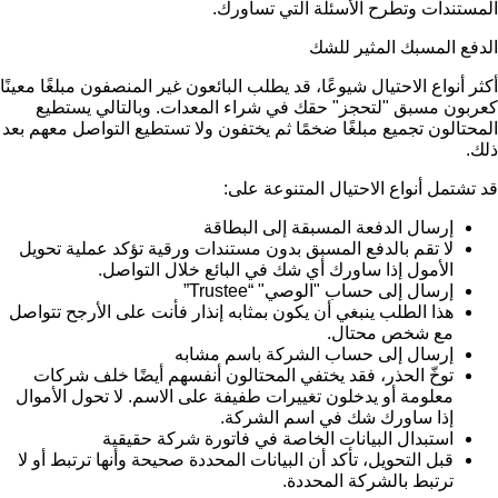
المستندات وتطرح الأسئلة التي تساورك.
الدفع المسبك المثير للشك
أكثر أنواع الاحتيال شيوعًا، قد يطلب البائعون غير المنصفون مبلغًا معينًا
كعربون مسبق "لتحجز" حقك في شراء المعدات. وبالتالي يستطيع
المحتالون تجميع مبلغًا ضخمًا ثم يختفون ولا تستطيع التواصل معهم بعد
ذلك.
قد تشتمل أنواع الاحتيال المتنوعة على:
إرسال الدفعة المسبقة إلى البطاقة
لا تقم بالدفع المسبق بدون مستندات ورقية تؤكد عملية تحويل
الأمول إذا ساورك أي شك في البائع خلال التواصل.
إرسال إلى حساب "الوصي" “Trustee”
هذا الطلب ينبغي أن يكون بمثابه إنذار فأنت على الأرجح تتواصل
مع شخص محتال.
إرسال إلى حساب الشركة باسم مشابه
توخّ الحذر، فقد يختفي المحتالون أنفسهم أيضًا خلف شركات
معلومة أو يدخلون تغييرات طفيفة على الاسم. لا تحول الأموال
إذا ساورك شك في اسم الشركة.
استبدال البيانات الخاصة في فاتورة شركة حقيقية
قبل التحويل، تأكد أن البيانات المحددة صحيحة وأنها ترتبط أو لا
ترتبط بالشركة المحددة.