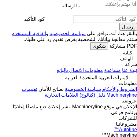
الرسالة
كود التأكيد
بالنقر هنا، أنت توافق على
سياسة الخصوصية
و
اتفاقية المستخدم
.
ستتم معالجة بياناتك الشخصية بغرض تقديم رد على طلبك.
PDF
مشاركة
شكوى
كتابة
الهاتف
شركة
نبذة عنا
مساعدة
معلومات الاتصال بالبائع
الإمارات العربية المتحدة / العربية
معلومات
الشروط والأحكام
سياسة الخصوصية
نصائح للأمان
تقييمات
Machineryline
دليل (كتالوج) العلامات التجارية
عروضنا
الإعلان في موقع Machineryline.
نشر إعلانك
ضع ملصقًا إعلانيًا
برنامج فرعي
للشركات
مشروعاتنا
Autoline™
Machineryline™