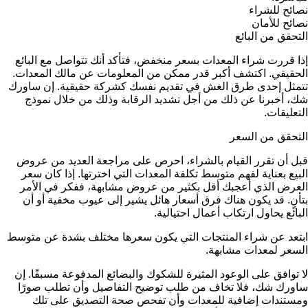
نصائح للشراء
نصائح للأمان
التحقق من البائع
إذا قررت شراء المعدات بسعر منخفض، فتأكد أنك تتواصل مع البائع
الحقيقي. اكتشف أكبر قدر ممكن من المعلومات عن مالك المعدات.
تتمثل إحدى طرق الغش في تقديم نفسك كشركة حقيقية. إن ساورك
شك، أخبرنا عن ذلك من أجل تشديد الرقابة وذلك من خلال نموذج
التعليقات.
التحقق من السعر
قبل أن تقرر القيام بالشراء، احرص على مراجعة العديد من عروض
البيع بعناية لفهم متوسط تكلفة المعدات التي اخترتها. إذا كان سعر
العرض الذي أعجبك أقل بكثير من عروض مشابهة، ففكر في الأمر
بتأنٍ. قد يكون هناك فرق أسعار هائل يشير إلى عيوب مخفية أو أن
البائع يحاول ارتكاب أعمال احتيالية.
ابتعد عن شراء المنتجات التي يكون سعرها مختلف بشدة عن متوسط
السعر لمعدات مشابهة.
لا توافق على الوعود المثيرة للشكوك والبضائع المدفوعة مسبقًا. إن
ساورك شك، فلا تخاف من طلب توضيح التفاصيل وأن تطلب صورًا
ومستندات إضافية للمعدات وأن تفحص صحة التصديق على تلك