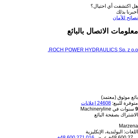
هل اكتشفت أي احتيال؟
أخبرنا بذلك
نصائح للأمان
معلومات الاتصال بالبائع
ROCH POWER HYDRAULICS Sp. z o.o.
بائع موثوق (معتمد)
متوفرة للبيع:
24608 إعلانات
9
سنوات في Machineryline
الاشتراك بصفحة البائع
Marzena
اللغات:
البولندية، الإنكليزية
+48 600 27...
عرض
+48 600 271 016