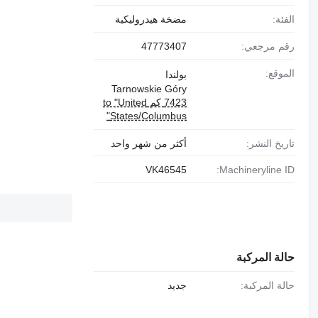
الفئة:
مضخة هيدروليكية
رقم مرجعي:
47773407
الموقع:
بولندا
Tarnowskie Góry
7423 كم to "United
States/Columbus"
تاريخ النشر:
أكثر من شهر واحد
VK46545
Machineryline ID:
حالة المركبة
حالة المركبة:
جديد