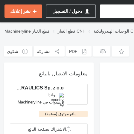
دخول / التسجيل
نشر إعلانك
روليكية CNH
قطع الغيار CNH
قطع الغيار
Machineryline
PDF
مشاركة
شكوى
معلومات الاتصال بالبائع
ROCH POWER HYDRAULICS Sp. z o.o.
بولندا
9 سنوات في Machineryline
بائع موثوق (معتمد)
الاشتراك بصفحة البائع