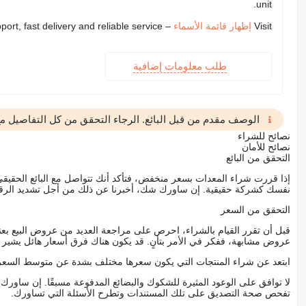
unit.
Visit
إظهار قائمة الأسماء
– we provide expert support, fast delivery and reliable service
طلب معلومات إضافية
الوصف مقدم من قبل البائع. الرجاء التحقق من كل التفاصيل مع 
نصائح للشراء
نصائح للأمان
التحقق من البائع
إذا قررت شراء المعدات بسعر منخفض، فتأكد أنك تتواصل مع البائع الحق
نفسك كشركة حقيقية. إن ساورك شك، أخبرنا عن ذلك من أجل تشديد الرقاب
التحقق من السعر
قبل أن تقرر القيام بالشراء، احرص على مراجعة العديد من عروض البيع بعن
عروض مشابهة، ففكر في الأمر بتأنٍ. قد يكون هناك فرق أسعار هائل يشير إلى
ابتعد عن شراء المنتجات التي يكون سعرها مختلف بشدة عن متوسط السعر
لا توافق على الوعود المثيرة للشكوك والبضائع المدفوعة مسبقًا. إن ساو
تفحص صحة التصديق على تلك المستندات وتطرح الأسئلة التي تساورك.