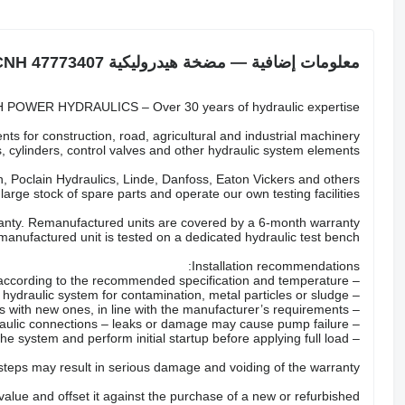
معلومات إضافية — مضخة هيدروليكية CNH 47773407
POWER HYDRAULICS – Over 30 years of hydraulic expertise.
ts for construction, road, agricultural and industrial machinery.
 cylinders, control valves and other hydraulic system elements.
 Poclain Hydraulics, Linde, Danfoss, Eaton Vickers and others.
arge stock of spare parts and operate our own testing facilities.
nty. Remanufactured units are covered by a 6-month warranty.
anufactured unit is tested on a dedicated hydraulic test bench.
Installation recommendations:
– Fill the pump with the correct hydraulic oil according to the recommended specification and temperature.
– Check the hydraulic system for contamination, metal particles or sludge.
– Replace all hydraulic filters with new ones, in line with the manufacturer’s requirements.
– Inspect hoses, valves and hydraulic connections – leaks or damage may cause pump failure.
– Properly bleed the system and perform initial startup before applying full load.
 steps may result in serious damage and voiding of the warranty.
 value and offset it against the purchase of a new or refurbished