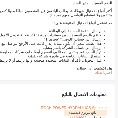
الدفع المسبك المثير للشك
أكثر أنواع الاحتيال شيوعًا، قد يطلب البائعون غير المنصفون مبلغًا معينًا 
يختفون ولا تستطيع التواصل معهم بعد ذلك.
قد تشتمل أنواع الاحتيال المتنوعة على:
إرسال الدفعة المسبقة إلى البطاقة
لا تقم بالدفع المسبق بدون مستندات ورقية تؤكد عملية تحويل الأمول
إرسال إلى حساب "الوصي" “Trustee”
هذا الطلب ينبغي أن يكون بمثابه إنذار فأنت على الأرجح تتواصل م
إرسال إلى حساب الشركة باسم مشابه
توخّ الحذر، فقد يختفي المحتالون أنفسهم أيضًا خلف شركات معلومة
استبدال البيانات الخاصة في فاتورة شركة حقيقية
قبل التحويل، تأكد أن البيانات المحددة صحيحة وأنها ترتبط أو لا ترتب
هل اكتشفت أي احتيال؟
أخبرنا بذلك
معلومات الاتصال بالبائع
ROCH POWER HYDRAULICS Sp. z o.o.
بائع موثوق (معتمد)
متوفرة للبيع:
24602 إعلان