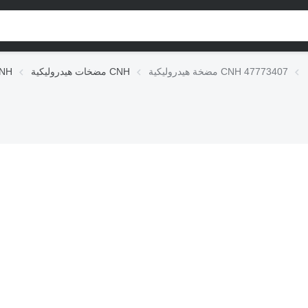
مضخة هيدروليكية CNH 47773407
مضخات هيدروليكية CNH
الوحدات الهيد