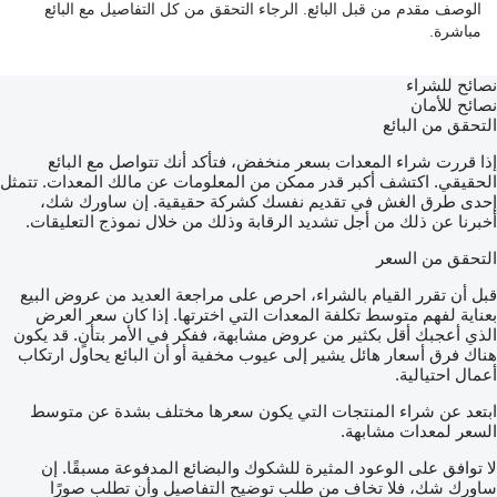
الوصف مقدم من قبل البائع. الرجاء التحقق من كل التفاصيل مع البائع
مباشرة.
نصائح للشراء
نصائح للأمان
التحقق من البائع
إذا قررت شراء المعدات بسعر منخفض، فتأكد أنك تتواصل مع البائع
الحقيقي. اكتشف أكبر قدر ممكن من المعلومات عن مالك المعدات. تتمثل
إحدى طرق الغش في تقديم نفسك كشركة حقيقية. إن ساورك شك،
أخبرنا عن ذلك من أجل تشديد الرقابة وذلك من خلال نموذج التعليقات.
التحقق من السعر
قبل أن تقرر القيام بالشراء، احرص على مراجعة العديد من عروض البيع
بعناية لفهم متوسط تكلفة المعدات التي اخترتها. إذا كان سعر العرض
الذي أعجبك أقل بكثير من عروض مشابهة، ففكر في الأمر بتأنٍ. قد يكون
هناك فرق أسعار هائل يشير إلى عيوب مخفية أو أن البائع يحاول ارتكاب
أعمال احتيالية.
ابتعد عن شراء المنتجات التي يكون سعرها مختلف بشدة عن متوسط
السعر لمعدات مشابهة.
لا توافق على الوعود المثيرة للشكوك والبضائع المدفوعة مسبقًا. إن
ساورك شك، فلا تخاف من طلب توضيح التفاصيل وأن تطلب صورًا