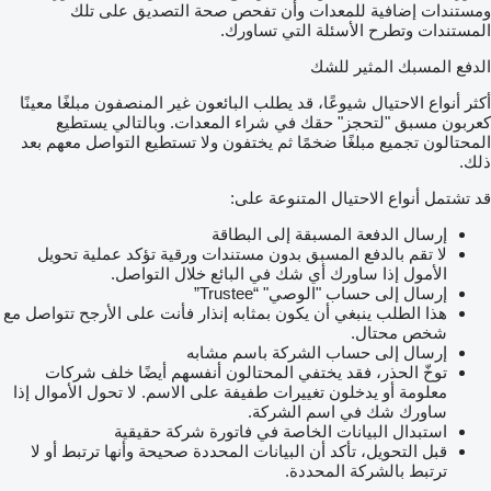
ومستندات إضافية للمعدات وأن تفحص صحة التصديق على تلك
المستندات وتطرح الأسئلة التي تساورك.
الدفع المسبك المثير للشك
أكثر أنواع الاحتيال شيوعًا، قد يطلب البائعون غير المنصفون مبلغًا معينًا
كعربون مسبق "لتحجز" حقك في شراء المعدات. وبالتالي يستطيع
المحتالون تجميع مبلغًا ضخمًا ثم يختفون ولا تستطيع التواصل معهم بعد
ذلك.
قد تشتمل أنواع الاحتيال المتنوعة على:
إرسال الدفعة المسبقة إلى البطاقة
لا تقم بالدفع المسبق بدون مستندات ورقية تؤكد عملية تحويل
الأمول إذا ساورك أي شك في البائع خلال التواصل.
إرسال إلى حساب "الوصي" “Trustee”
هذا الطلب ينبغي أن يكون بمثابه إنذار فأنت على الأرجح تتواصل مع
شخص محتال.
إرسال إلى حساب الشركة باسم مشابه
توخّ الحذر، فقد يختفي المحتالون أنفسهم أيضًا خلف شركات
معلومة أو يدخلون تغييرات طفيفة على الاسم. لا تحول الأموال إذا
ساورك شك في اسم الشركة.
استبدال البيانات الخاصة في فاتورة شركة حقيقية
قبل التحويل، تأكد أن البيانات المحددة صحيحة وأنها ترتبط أو لا
ترتبط بالشركة المحددة.