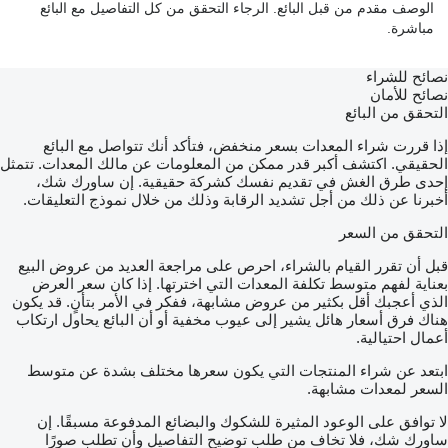
الوصف مقدم من قبل البائع. الرجاء التحقق من كل التفاصيل مع البائع
مباشرة.
نصائح للشراء
نصائح للأمان
التحقق من البائع
إذا قررت شراء المعدات بسعر منخفض، فتأكد أنك تتواصل مع البائع
الحقيقي. اكتشف أكبر قدر ممكن من المعلومات عن مالك المعدات. تتمثل
إحدى طرق الغش في تقديم نفسك كشركة حقيقية. إن ساورك شك،
أخبرنا عن ذلك من أجل تشديد الرقابة وذلك من خلال نموذج التعليقات.
التحقق من السعر
قبل أن تقرر القيام بالشراء، احرص على مراجعة العديد من عروض البيع
بعناية لفهم متوسط تكلفة المعدات التي اخترتها. إذا كان سعر العرض
الذي أعجبك أقل بكثير من عروض مشابهة، ففكر في الأمر بتأنٍ. قد يكون
هناك فرق أسعار هائل يشير إلى عيوب مخفية أو أن البائع يحاول ارتكاب
أعمال احتيالية.
ابتعد عن شراء المنتجات التي يكون سعرها مختلف بشدة عن متوسط
السعر لمعدات مشابهة.
لا توافق على الوعود المثيرة للشكوك والبضائع المدفوعة مسبقًا. إن
ساورك شك، فلا تخاف من طلب توضيح التفاصيل وأن تطلب صورًا