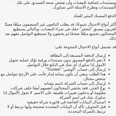
ومستندات إضافية للمعدات وأن تفحص صحة التصديق على تلك
المستندات وتطرح الأسئلة التي تساورك.
الدفع المسبك المثير للشك
أكثر أنواع الاحتيال شيوعًا، قد يطلب البائعون غير المنصفون مبلغًا معينًا
كعربون مسبق "لتحجز" حقك في شراء المعدات. وبالتالي يستطيع
المحتالون تجميع مبلغًا ضخمًا ثم يختفون ولا تستطيع التواصل معهم بعد
ذلك.
قد تشتمل أنواع الاحتيال المتنوعة على:
إرسال الدفعة المسبقة إلى البطاقة
لا تقم بالدفع المسبق بدون مستندات ورقية تؤكد عملية تحويل
الأمول إذا ساورك أي شك في البائع خلال التواصل.
إرسال إلى حساب "الوصي" “Trustee”
هذا الطلب ينبغي أن يكون بمثابه إنذار فأنت على الأرجح تتواصل مع
شخص محتال.
إرسال إلى حساب الشركة باسم مشابه
توخّ الحذر، فقد يختفي المحتالون أنفسهم أيضًا خلف شركات
معلومة أو يدخلون تغييرات طفيفة على الاسم. لا تحول الأموال إذا
ساورك شك في اسم الشركة.
استبدال البيانات الخاصة في فاتورة شركة حقيقية
قبل التحويل، تأكد أن البيانات المحددة صحيحة وأنها ترتبط أو لا
ترتبط بالشركة المحددة.