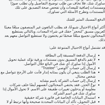
ساورك شك، فلا تخاف من طلب توضيح التفاصيل وأن تطلب صورًا
ومستندات إضافية للمعدات وأن تفحص صحة التصديق على تلك
المستندات وتطرح الأسئلة التي تساورك.
الدفع المسبك المثير للشك
أكثر أنواع الاحتيال شيوعًا، قد يطلب البائعون غير المنصفون مبلغًا معينًا
كعربون مسبق "لتحجز" حقك في شراء المعدات. وبالتالي يستطيع
المحتالون تجميع مبلغًا ضخمًا ثم يختفون ولا تستطيع التواصل معهم بعد
ذلك.
قد تشتمل أنواع الاحتيال المتنوعة على:
إرسال الدفعة المسبقة إلى البطاقة
لا تقم بالدفع المسبق بدون مستندات ورقية تؤكد عملية تحويل
الأمول إذا ساورك أي شك في البائع خلال التواصل.
إرسال إلى حساب "الوصي" “Trustee”
هذا الطلب ينبغي أن يكون بمثابه إنذار فأنت على الأرجح تتواصل مع
شخص محتال.
إرسال إلى حساب الشركة باسم مشابه
توخّ الحذر، فقد يختفي المحتالون أنفسهم أيضًا خلف شركات
معلومة أو يدخلون تغييرات طفيفة على الاسم. لا تحول الأموال إذا
ساورك شك في اسم الشركة.
استبدال البيانات الخاصة في فاتورة شركة حقيقية
قبل التحويل، تأكد أن البيانات المحددة صحيحة وأنها ترتبط أو لا