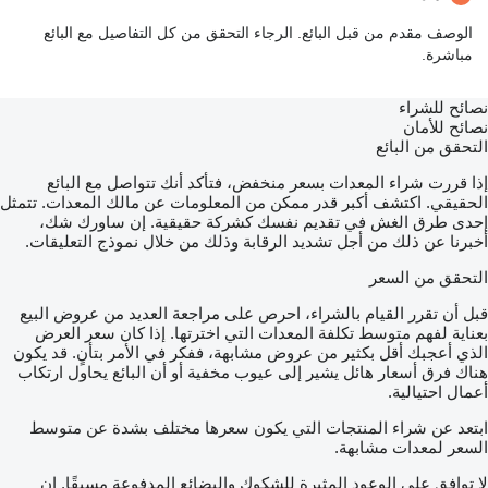
الوصف مقدم من قبل البائع. الرجاء التحقق من كل التفاصيل مع البائع
مباشرة.
نصائح للشراء
نصائح للأمان
التحقق من البائع
إذا قررت شراء المعدات بسعر منخفض، فتأكد أنك تتواصل مع البائع
الحقيقي. اكتشف أكبر قدر ممكن من المعلومات عن مالك المعدات. تتمثل
إحدى طرق الغش في تقديم نفسك كشركة حقيقية. إن ساورك شك،
أخبرنا عن ذلك من أجل تشديد الرقابة وذلك من خلال نموذج التعليقات.
التحقق من السعر
قبل أن تقرر القيام بالشراء، احرص على مراجعة العديد من عروض البيع
بعناية لفهم متوسط تكلفة المعدات التي اخترتها. إذا كان سعر العرض
الذي أعجبك أقل بكثير من عروض مشابهة، ففكر في الأمر بتأنٍ. قد يكون
هناك فرق أسعار هائل يشير إلى عيوب مخفية أو أن البائع يحاول ارتكاب
أعمال احتيالية.
ابتعد عن شراء المنتجات التي يكون سعرها مختلف بشدة عن متوسط
السعر لمعدات مشابهة.
لا توافق على الوعود المثيرة للشكوك والبضائع المدفوعة مسبقًا. إن