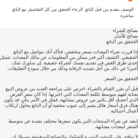
الوصف مقدم من قبل البائع. الرجاء التحقق من كل التفاصيل مع البائع
مباشرة.
نصائح للشراء
نصائح للأمان
التحقق من البائع
إذا قررت شراء المعدات بسعر منخفض، فتأكد أنك تتواصل مع البائع
الحقيقي. اكتشف أكبر قدر ممكن من المعلومات عن مالك المعدات. تتمثل
إحدى طرق الغش في تقديم نفسك كشركة حقيقية. إن ساورك شك،
أخبرنا عن ذلك من أجل تشديد الرقابة وذلك من خلال نموذج التعليقات.
التحقق من السعر
قبل أن تقرر القيام بالشراء، احرص على مراجعة العديد من عروض البيع
بعناية لفهم متوسط تكلفة المعدات التي اخترتها. إذا كان سعر العرض
الذي أعجبك أقل بكثير من عروض مشابهة، ففكر في الأمر بتأنٍ. قد يكون
هناك فرق أسعار هائل يشير إلى عيوب مخفية أو أن البائع يحاول ارتكاب
أعمال احتيالية.
ابتعد عن شراء المنتجات التي يكون سعرها مختلف بشدة عن متوسط
السعر لمعدات مشابهة.
لا توافق على الوعود المثيرة للشكوك والبضائع المدفوعة مسبقًا. إن