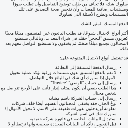
ساورك شك، فلا تخاف من طلب توضيح التفاصيل وأن تطلب صورًا
ومستندات إضافية للمعدات وأن تفحص صحة التصديق على تلك
المستندات وتطرح الأسئلة التي تساورك.
الدفع المسبك المثير للشك
أكثر أنواع الاحتيال شيوعًا، قد يطلب البائعون غير المنصفون مبلغًا معينًا
كعربون مسبق "لتحجز" حقك في شراء المعدات. وبالتالي يستطيع
المحتالون تجميع مبلغًا ضخمًا ثم يختفون ولا تستطيع التواصل معهم بعد
ذلك.
قد تشتمل أنواع الاحتيال المتنوعة على:
إرسال الدفعة المسبقة إلى البطاقة
لا تقم بالدفع المسبق بدون مستندات ورقية تؤكد عملية تحويل
الأمول إذا ساورك أي شك في البائع خلال التواصل.
إرسال إلى حساب "الوصي" “Trustee”
هذا الطلب ينبغي أن يكون بمثابه إنذار فأنت على الأرجح تتواصل مع
شخص محتال.
إرسال إلى حساب الشركة باسم مشابه
توخّ الحذر، فقد يختفي المحتالون أنفسهم أيضًا خلف شركات
معلومة أو يدخلون تغييرات طفيفة على الاسم. لا تحول الأموال إذا
ساورك شك في اسم الشركة.
استبدال البيانات الخاصة في فاتورة شركة حقيقية
قبل التحويل، تأكد أن البيانات المحددة صحيحة وأنها ترتبط أو لا