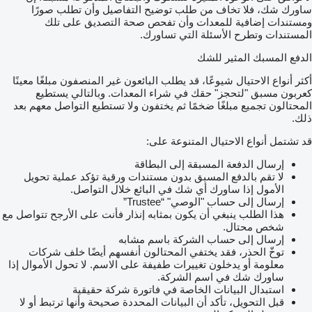
ساورك شك، فلا تخاف من طلب توضيح التفاصيل وأن تطلب صورًا
ومستندات إضافية للمعدات وأن تفحص صحة التصديق على تلك
المستندات وتطرح الأسئلة التي تساورك.
الدفع المسبك المثير للشك
أكثر أنواع الاحتيال شيوعًا، قد يطلب البائعون غير المنصفون مبلغًا معينًا
كعربون مسبق "لتحجز" حقك في شراء المعدات. وبالتالي يستطيع
المحتالون تجميع مبلغًا ضخمًا ثم يختفون ولا تستطيع التواصل معهم بعد
ذلك.
قد تشتمل أنواع الاحتيال المتنوعة على:
إرسال الدفعة المسبقة إلى البطاقة
لا تقم بالدفع المسبق بدون مستندات ورقية تؤكد عملية تحويل
الأمول إذا ساورك أي شك في البائع خلال التواصل.
إرسال إلى حساب "الوصي" “Trustee”
هذا الطلب ينبغي أن يكون بمثابه إنذار فأنت على الأرجح تتواصل مع
شخص محتال.
إرسال إلى حساب الشركة باسم مشابه
توخّ الحذر، فقد يختفي المحتالون أنفسهم أيضًا خلف شركات
معلومة أو يدخلون تغييرات طفيفة على الاسم. لا تحول الأموال إذا
ساورك شك في اسم الشركة.
استبدال البيانات الخاصة في فاتورة شركة حقيقية
قبل التحويل، تأكد أن البيانات المحددة صحيحة وأنها ترتبط أو لا