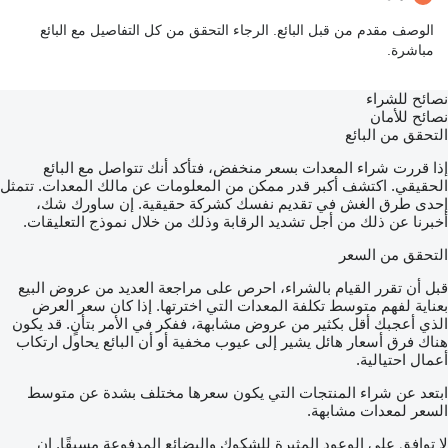
الوصف مقدم من قبل البائع. الرجاء التحقق من كل التفاصيل مع البائع
مباشرة.
نصائح للشراء
نصائح للأمان
التحقق من البائع
إذا قررت شراء المعدات بسعر منخفض، فتأكد أنك تتواصل مع البائع
الحقيقي. اكتشف أكبر قدر ممكن من المعلومات عن مالك المعدات. تتمثل
إحدى طرق الغش في تقديم نفسك كشركة حقيقية. إن ساورك شك،
أخبرنا عن ذلك من أجل تشديد الرقابة وذلك من خلال نموذج التعليقات.
التحقق من السعر
قبل أن تقرر القيام بالشراء، احرص على مراجعة العديد من عروض البيع
بعناية لفهم متوسط تكلفة المعدات التي اخترتها. إذا كان سعر العرض
الذي أعجبك أقل بكثير من عروض مشابهة، ففكر في الأمر بتأنٍ. قد يكون
هناك فرق أسعار هائل يشير إلى عيوب مخفية أو أن البائع يحاول ارتكاب
أعمال احتيالية.
ابتعد عن شراء المنتجات التي يكون سعرها مختلف بشدة عن متوسط
السعر لمعدات مشابهة.
لا توافق على الوعود المثيرة للشكوك والبضائع المدفوعة مسبقًا. إن