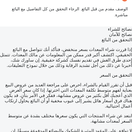
الوصف مقدم من قبل البائع. الرجاء التحقق من كل التفاصيل مع البائع
مباشرة.
نصائح للشراء
نصائح للأمان
التحقق من البائع
إذا قررت شراء المعدات بسعر منخفض، فتأكد أنك تتواصل مع البائع
الحقيقي. اكتشف أكبر قدر ممكن من المعلومات عن مالك المعدات. تتمثل
إحدى طرق الغش في تقديم نفسك كشركة حقيقية. إن ساورك شك،
أخبرنا عن ذلك من أجل تشديد الرقابة وذلك من خلال نموذج التعليقات.
التحقق من السعر
قبل أن تقرر القيام بالشراء، احرص على مراجعة العديد من عروض البيع
بعناية لفهم متوسط تكلفة المعدات التي اخترتها. إذا كان سعر العرض
الذي أعجبك أقل بكثير من عروض مشابهة، ففكر في الأمر بتأنٍ. قد يكون
هناك فرق أسعار هائل يشير إلى عيوب مخفية أو أن البائع يحاول ارتكاب
أعمال احتيالية.
ابتعد عن شراء المنتجات التي يكون سعرها مختلف بشدة عن متوسط
السعر لمعدات مشابهة.
لا توافق على الوعود المثيرة للشكوك والبضائع المدفوعة مسبقًا. إن