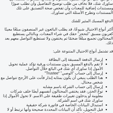
ساورك شك، فلا تخاف من طلب توضيح التفاصيل وأن تطلب صورًا
ومستندات إضافية للمعدات وأن تفحص صحة التصديق على تلك
المستندات وتطرح الأسئلة التي تساورك.
الدفع المسبك المثير للشك
أكثر أنواع الاحتيال شيوعًا، قد يطلب البائعون غير المنصفون مبلغًا معينًا
كعربون مسبق "لتحجز" حقك في شراء المعدات. وبالتالي يستطيع
المحتالون تجميع مبلغًا ضخمًا ثم يختفون ولا تستطيع التواصل معهم بعد
ذلك.
قد تشتمل أنواع الاحتيال المتنوعة على:
إرسال الدفعة المسبقة إلى البطاقة
لا تقم بالدفع المسبق بدون مستندات ورقية تؤكد عملية تحويل
الأمول إذا ساورك أي شك في البائع خلال التواصل.
إرسال إلى حساب "الوصي" “Trustee”
هذا الطلب ينبغي أن يكون بمثابه إنذار فأنت على الأرجح تتواصل مع
شخص محتال.
إرسال إلى حساب الشركة باسم مشابه
توخّ الحذر، فقد يختفي المحتالون أنفسهم أيضًا خلف شركات
معلومة أو يدخلون تغييرات طفيفة على الاسم. لا تحول الأموال إذا
ساورك شك في اسم الشركة.
استبدال البيانات الخاصة في فاتورة شركة حقيقية
قبل التحويل، تأكد أن البيانات المحددة صحيحة وأنها ترتبط أو لا