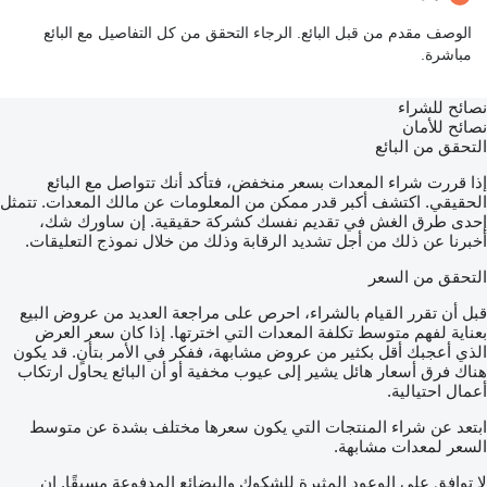
الوصف مقدم من قبل البائع. الرجاء التحقق من كل التفاصيل مع البائع
مباشرة.
نصائح للشراء
نصائح للأمان
التحقق من البائع
إذا قررت شراء المعدات بسعر منخفض، فتأكد أنك تتواصل مع البائع
الحقيقي. اكتشف أكبر قدر ممكن من المعلومات عن مالك المعدات. تتمثل
إحدى طرق الغش في تقديم نفسك كشركة حقيقية. إن ساورك شك،
أخبرنا عن ذلك من أجل تشديد الرقابة وذلك من خلال نموذج التعليقات.
التحقق من السعر
قبل أن تقرر القيام بالشراء، احرص على مراجعة العديد من عروض البيع
بعناية لفهم متوسط تكلفة المعدات التي اخترتها. إذا كان سعر العرض
الذي أعجبك أقل بكثير من عروض مشابهة، ففكر في الأمر بتأنٍ. قد يكون
هناك فرق أسعار هائل يشير إلى عيوب مخفية أو أن البائع يحاول ارتكاب
أعمال احتيالية.
ابتعد عن شراء المنتجات التي يكون سعرها مختلف بشدة عن متوسط
السعر لمعدات مشابهة.
لا توافق على الوعود المثيرة للشكوك والبضائع المدفوعة مسبقًا. إن