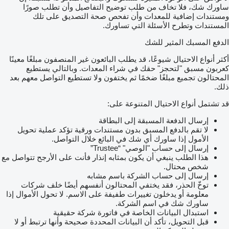
ساورك شك، فلا تخاف من طلب توضيح التفاصيل وأن تطلب صورًا
ومستندات إضافية للمعدات وأن تفحص صحة التصديق على تلك
المستندات وتطرح الأسئلة التي تساورك.
الدفع المسبك المثير للشك
أكثر أنواع الاحتيال شيوعًا، قد يطلب البائعون غير المنصفون مبلغًا معينًا
كعربون مسبق "لتحجز" حقك في شراء المعدات. وبالتالي يستطيع
المحتالون تجميع مبلغًا ضخمًا ثم يختفون ولا تستطيع التواصل معهم بعد
ذلك.
قد تشتمل أنواع الاحتيال المتنوعة على:
إرسال الدفعة المسبقة إلى البطاقة
لا تقم بالدفع المسبق بدون مستندات ورقية تؤكد عملية تحويل
الأمول إذا ساورك أي شك في البائع خلال التواصل.
إرسال إلى حساب "الوصي" “Trustee”
هذا الطلب ينبغي أن يكون بمثابه إنذار فأنت على الأرجح تتواصل مع
شخص محتال.
إرسال إلى حساب الشركة باسم مشابه
توخّ الحذر، فقد يختفي المحتالون أنفسهم أيضًا خلف شركات
معلومة أو يدخلون تغييرات طفيفة على الاسم. لا تحول الأموال إذا
ساورك شك في اسم الشركة.
استبدال البيانات الخاصة في فاتورة شركة حقيقية
قبل التحويل، تأكد أن البيانات المحددة صحيحة وأنها ترتبط أو لا