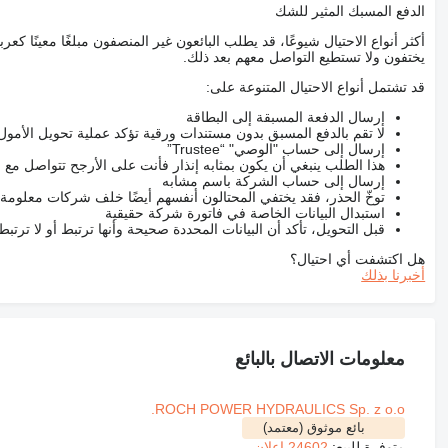
الدفع المسبك المثير للشك
أكثر أنواع الاحتيال شيوعًا، قد يطلب البائعون غير المنصفون مبلغًا معينًا 
يختفون ولا تستطيع التواصل معهم بعد ذلك.
قد تشتمل أنواع الاحتيال المتنوعة على:
إرسال الدفعة المسبقة إلى البطاقة
لا تقم بالدفع المسبق بدون مستندات ورقية تؤكد عملية تحويل الأمول
إرسال إلى حساب "الوصي" “Trustee”
هذا الطلب ينبغي أن يكون بمثابه إنذار فأنت على الأرجح تتواصل م
إرسال إلى حساب الشركة باسم مشابه
توخّ الحذر، فقد يختفي المحتالون أنفسهم أيضًا خلف شركات معلومة
استبدال البيانات الخاصة في فاتورة شركة حقيقية
قبل التحويل، تأكد أن البيانات المحددة صحيحة وأنها ترتبط أو لا ترتب
هل اكتشفت أي احتيال؟
أخبرنا بذلك
معلومات الاتصال بالبائع
ROCH POWER HYDRAULICS Sp. z o.o.
بائع موثوق (معتمد)
متوفرة للبيع:
24602 إعلان