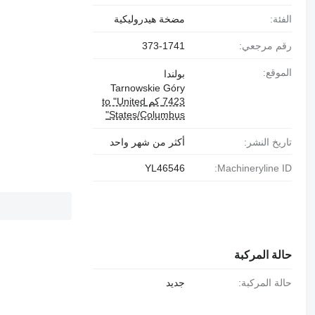
الفئة:
مضخة هيدروليكية
رقم مرجعي:
373-1741
الموقع:
بولندا
Tarnowskie Góry
7423 كم to "United
States/Columbus"
تاريخ النشر:
أكثر من شهر واحد
YL46546
Machineryline ID:
حالة المركبة
حالة المركبة:
جديد