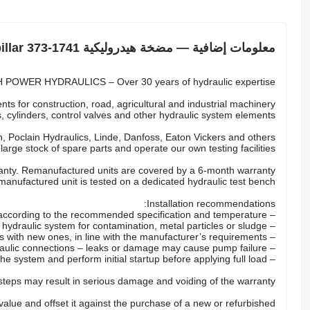
معلومات إضافية — مضخة هيدروليكية Caterpillar 373-1741
POWER HYDRAULICS – Over 30 years of hydraulic expertise.
ts for construction, road, agricultural and industrial machinery.
 cylinders, control valves and other hydraulic system elements.
 Poclain Hydraulics, Linde, Danfoss, Eaton Vickers and others.
arge stock of spare parts and operate our own testing facilities.
nty. Remanufactured units are covered by a 6-month warranty.
anufactured unit is tested on a dedicated hydraulic test bench.
Installation recommendations:
– Fill the pump with the correct hydraulic oil according to the recommended specification and temperature.
– Check the hydraulic system for contamination, metal particles or sludge.
– Replace all hydraulic filters with new ones, in line with the manufacturer’s requirements.
– Inspect hoses, valves and hydraulic connections – leaks or damage may cause pump failure.
– Properly bleed the system and perform initial startup before applying full load.
 steps may result in serious damage and voiding of the warranty.
 value and offset it against the purchase of a new or refurbished