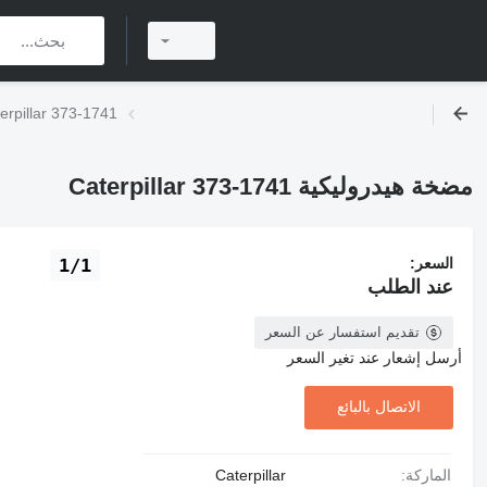
مضخة هيدروليكية illar 373-1741
مضخة هيدروليكية Caterpillar 373-1741
السعر:
1/1
عند الطلب
تقديم استفسار عن السعر
أرسل إشعار عند تغير السعر
الاتصال بالبائع
الماركة:
Caterpillar