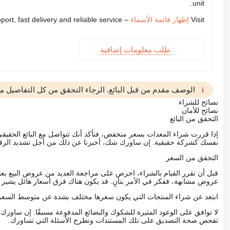
unit.
Visit
إظهار قائمة الأسماء
– we provide expert support, fast delivery and reliable service
طلب معلومات إضافية
الوصف مقدم من قبل البائع. الرجاء التحقق من كل التفاصيل مع 
نصائح للشراء
نصائح للأمان
التحقق من البائع
إذا قررت شراء المعدات بسعر منخفض، فتأكد أنك تتواصل مع البائع الحق
نفسك كشركة حقيقية. إن ساورك شك، أخبرنا عن ذلك من أجل تشديد الرقاب
التحقق من السعر
قبل أن تقرر القيام بالشراء، احرص على مراجعة العديد من عروض البيع بعن
عروض مشابهة، ففكر في الأمر بتأنٍ. قد يكون هناك فرق أسعار هائل يشير إلى
ابتعد عن شراء المنتجات التي يكون سعرها مختلف بشدة عن متوسط السعر
لا توافق على الوعود المثيرة للشكوك والبضائع المدفوعة مسبقًا. إن ساو
تفحص صحة التصديق على تلك المستندات وتطرح الأسئلة التي تساورك.