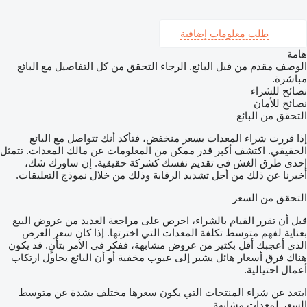
طلب معلومات إضافية
هامة
الوصف مقدم من قبل البائع. الرجاء التحقق من كل التفاصيل مع البائع
مباشرة.
نصائح للشراء
نصائح للأمان
التحقق من البائع
إذا قررت شراء المعدات بسعر منخفض، فتأكد أنك تتواصل مع البائع
الحقيقي. اكتشف أكبر قدر ممكن من المعلومات عن مالك المعدات. تتمثل
إحدى طرق الغش في تقديم نفسك كشركة حقيقية. إن ساورك شك،
أخبرنا عن ذلك من أجل تشديد الرقابة وذلك من خلال نموذج التعليقات.
التحقق من السعر
قبل أن تقرر القيام بالشراء، احرص على مراجعة العديد من عروض البيع
بعناية لفهم متوسط تكلفة المعدات التي اخترتها. إذا كان سعر العرض
الذي أعجبك أقل بكثير من عروض مشابهة، ففكر في الأمر بتأنٍ. قد يكون
هناك فرق أسعار هائل يشير إلى عيوب مخفية أو أن البائع يحاول ارتكاب
أعمال احتيالية.
ابتعد عن شراء المنتجات التي يكون سعرها مختلف بشدة عن متوسط
السعر لمعدات مشابهة.