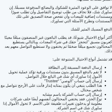
لا توافق على الوعود المثيرة للشكوك والبضائع المدفوعة مسبقًا. إن
ساورك شك، فلا تخاف من طلب توضيح التفاصيل وأن تطلب صورًا
ومستندات إضافية للمعدات وأن تفحص صحة التصديق على تلك
المستندات وتطرح الأسئلة التي تساورك.
الدفع المسبك المثير للشك
أكثر أنواع الاحتيال شيوعًا، قد يطلب البائعون غير المنصفون مبلغًا معينًا
كعربون مسبق "لتحجز" حقك في شراء المعدات. وبالتالي يستطيع
المحتالون تجميع مبلغًا ضخمًا ثم يختفون ولا تستطيع التواصل معهم بعد
ذلك.
قد تشتمل أنواع الاحتيال المتنوعة على:
إرسال الدفعة المسبقة إلى البطاقة
لا تقم بالدفع المسبق بدون مستندات ورقية تؤكد عملية تحويل
الأمول إذا ساورك أي شك في البائع خلال التواصل.
إرسال إلى حساب "الوصي" “Trustee”
هذا الطلب ينبغي أن يكون بمثابه إنذار فأنت على الأرجح تتواصل مع
شخص محتال.
إرسال إلى حساب الشركة باسم مشابه
توخّ الحذر، فقد يختفي المحتالون أنفسهم أيضًا خلف شركات
معلومة أو يدخلون تغييرات طفيفة على الاسم. لا تحول الأموال إذا
ساورك شك في اسم الشركة.