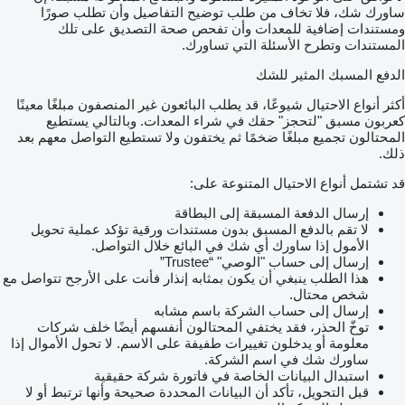
ساورك شك، فلا تخاف من طلب توضيح التفاصيل وأن تطلب صورًا
ومستندات إضافية للمعدات وأن تفحص صحة التصديق على تلك
المستندات وتطرح الأسئلة التي تساورك.
الدفع المسبك المثير للشك
أكثر أنواع الاحتيال شيوعًا، قد يطلب البائعون غير المنصفون مبلغًا معينًا
كعربون مسبق "لتحجز" حقك في شراء المعدات. وبالتالي يستطيع
المحتالون تجميع مبلغًا ضخمًا ثم يختفون ولا تستطيع التواصل معهم بعد
ذلك.
قد تشتمل أنواع الاحتيال المتنوعة على:
إرسال الدفعة المسبقة إلى البطاقة
لا تقم بالدفع المسبق بدون مستندات ورقية تؤكد عملية تحويل
الأمول إذا ساورك أي شك في البائع خلال التواصل.
إرسال إلى حساب "الوصي" “Trustee”
هذا الطلب ينبغي أن يكون بمثابه إنذار فأنت على الأرجح تتواصل مع
شخص محتال.
إرسال إلى حساب الشركة باسم مشابه
توخّ الحذر، فقد يختفي المحتالون أنفسهم أيضًا خلف شركات
معلومة أو يدخلون تغييرات طفيفة على الاسم. لا تحول الأموال إذا
ساورك شك في اسم الشركة.
استبدال البيانات الخاصة في فاتورة شركة حقيقية
قبل التحويل، تأكد أن البيانات المحددة صحيحة وأنها ترتبط أو لا