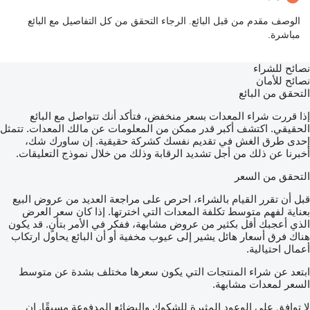
الوصف مقدم من قبل البائع. الرجاء التحقق من كل التفاصيل مع البائع
مباشرة.
نصائح للشراء
نصائح للأمان
التحقق من البائع
إذا قررت شراء المعدات بسعر منخفض، فتأكد أنك تتواصل مع البائع
الحقيقي. اكتشف أكبر قدر ممكن من المعلومات عن مالك المعدات. تتمثل
إحدى طرق الغش في تقديم نفسك كشركة حقيقية. إن ساورك شك،
أخبرنا عن ذلك من أجل تشديد الرقابة وذلك من خلال نموذج التعليقات.
التحقق من السعر
قبل أن تقرر القيام بالشراء، احرص على مراجعة العديد من عروض البيع
بعناية لفهم متوسط تكلفة المعدات التي اخترتها. إذا كان سعر العرض
الذي أعجبك أقل بكثير من عروض مشابهة، ففكر في الأمر بتأنٍ. قد يكون
هناك فرق أسعار هائل يشير إلى عيوب مخفية أو أن البائع يحاول ارتكاب
أعمال احتيالية.
ابتعد عن شراء المنتجات التي يكون سعرها مختلف بشدة عن متوسط
السعر لمعدات مشابهة.
لا توافق على الوعود المثيرة للشكوك والبضائع المدفوعة مسبقًا. إن