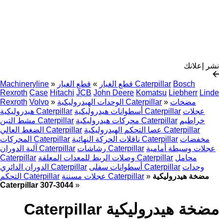
نشر إعلانك
Bosch
قطع الغيار Caterpillar
قطع الغيار
»
»
Machineryline
Rexroth
Case
Hitachi
JCB
John Deere
Komatsu
Liebherr
Linde
مضخات
»
الوحدات الهيدروليكية Caterpillar
»
Volvo
Rexroth
عجلات
أسطوانات هيدروليكية Caterpillar
هيدروليكية Caterpillar
خراطيم
محركات هيدروليكية Caterpillar
مشط التبن Caterpillar
عصا التحكم الهيدروليكية Caterpillar
الضغط العالي Caterpillar
مخفضات
ناقلات الحركة النهائية Caterpillar
المحركات Caterpillar
عجلات وسيطة أمامية
رشاشات Caterpillar
آلية الدوران Caterpillar
محامل
وصلات الربط للمعدات المعلقة Caterpillar
Caterpillar
وحدات
أسطوانات سفلى Caterpillar
الدوران الدائري Caterpillar
مضخة هيدروليكية
»
عجلات مسننة Caterpillar
التحكم Caterpillar
Caterpillar 307-3044
»
مضخة هيدروليكية Caterpillar