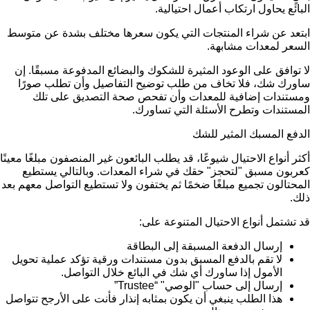
البائع يحاول ارتكاب أعمال احتيالية.
ابتعد عن شراء المنتجات التي يكون سعرها مختلف بشدة عن متوسط
السعر لمعدات مشابهة.
لا توافق على الوعود المثيرة للشكوك والبضائع المدفوعة مسبقًا. إن
ساورك شك، فلا تخاف من طلب توضيح التفاصيل وأن تطلب صورًا
ومستندات إضافية للمعدات وأن تفحص صحة التصديق على تلك
المستندات وتطرح الأسئلة التي تساورك.
الدفع المسبك المثير للشك
أكثر أنواع الاحتيال شيوعًا، قد يطلب البائعون غير المنصفون مبلغًا معينًا
كعربون مسبق "لتحجز" حقك في شراء المعدات. وبالتالي يستطيع
المحتالون تجميع مبلغًا ضخمًا ثم يختفون ولا تستطيع التواصل معهم بعد
ذلك.
قد تشتمل أنواع الاحتيال المتنوعة على:
إرسال الدفعة المسبقة إلى البطاقة
لا تقم بالدفع المسبق بدون مستندات ورقية تؤكد عملية تحويل
الأمول إذا ساورك أي شك في البائع خلال التواصل.
إرسال إلى حساب "الوصي" “Trustee”
هذا الطلب ينبغي أن يكون بمثابه إنذار فأنت على الأرجح تتواصل