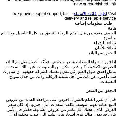
new or refurbished unit.
Visit
إظهار قائمة الأسماء
– we provide expert support, fast
delivery and reliable service
طلب معلومات إضافية
هامة
الوصف مقدم من قبل البائع. الرجاء التحقق من كل التفاصيل مع البائع
مباشرة.
نصائح للشراء
نصائح للأمان
التحقق من البائع
إذا قررت شراء المعدات بسعر منخفض، فتأكد أنك تتواصل مع البائع
الحقيقي. اكتشف أكبر قدر ممكن من المعلومات عن مالك المعدات.
تتمثل إحدى طرق الغش في تقديم نفسك كشركة حقيقية. إن ساورك
شك، أخبرنا عن ذلك من أجل تشديد الرقابة وذلك من خلال نموذج
التعليقات.
التحقق من السعر
قبل أن تقرر القيام بالشراء، احرص على مراجعة العديد من عروض
البيع بعناية لفهم متوسط تكلفة المعدات التي اخترتها. إذا كان سعر
العرض الذي أعجبك أقل بكثير من عروض مشابهة، ففكر في الأمر
بتأنٍ. قد يكون هناك فرق أسعار هائل يشير إلى عيوب مخفية أو أن