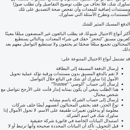
ساورك شك، فلا تخاف من طلب توضيح التفاصيل وأن تطلب صورًا
ومستندات إضافية للمعدات وأن تفحص صحة التصديق على تلك
المستندات وتطرح الأسئلة التي تساورك.
الدفع المسبك المثير للشك
أكثر أنواع الاحتيال شيوعًا، قد يطلب البائعون غير المنصفون مبلغًا معينًا
كعربون مسبق "لتحجز" حقك في شراء المعدات. وبالتالي يستطيع
المحتالون تجميع مبلغًا ضخمًا ثم يختفون ولا تستطيع التواصل معهم بعد
ذلك.
قد تشتمل أنواع الاحتيال المتنوعة على:
إرسال الدفعة المسبقة إلى البطاقة
لا تقم بالدفع المسبق بدون مستندات ورقية تؤكد عملية تحويل
الأمول إذا ساورك أي شك في البائع خلال التواصل.
إرسال إلى حساب "الوصي" “Trustee”
هذا الطلب ينبغي أن يكون بمثابه إنذار فأنت على الأرجح تتواصل مع
شخص محتال.
إرسال إلى حساب الشركة باسم مشابه
توخّ الحذر، فقد يختفي المحتالون أنفسهم أيضًا خلف شركات
معلومة أو يدخلون تغييرات طفيفة على الاسم. لا تحول الأموال إذا
ساورك شك في اسم الشركة.
استبدال البيانات الخاصة في فاتورة شركة حقيقية
قبل التحويل، تأكد أن البيانات المحددة صحيحة وأنها ترتبط أو لا