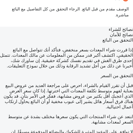
الوصف مقدم من قبل البائع. الرجاء التحقق من كل التفاصيل مع البائع
مباشرة.
نصائح للشراء
نصائح للأمان
التحقق من البائع
إذا قررت شراء المعدات بسعر منخفض، فتأكد أنك تتواصل مع البائع
الحقيقي. اكتشف أكبر قدر ممكن من المعلومات عن مالك المعدات. تتمثل
إحدى طرق الغش في تقديم نفسك كشركة حقيقية. إن ساورك شك،
أخبرنا عن ذلك من أجل تشديد الرقابة وذلك من خلال نموذج التعليقات.
التحقق من السعر
قبل أن تقرر القيام بالشراء، احرص على مراجعة العديد من عروض البيع
بعناية لفهم متوسط تكلفة المعدات التي اخترتها. إذا كان سعر العرض
الذي أعجبك أقل بكثير من عروض مشابهة، ففكر في الأمر بتأنٍ. قد يكون
هناك فرق أسعار هائل يشير إلى عيوب مخفية أو أن البائع يحاول ارتكاب
أعمال احتيالية.
ابتعد عن شراء المنتجات التي يكون سعرها مختلف بشدة عن متوسط
السعر لمعدات مشابهة.
لا توافق على الوعود المثيرة للشكوك والبضائع المدفوعة مسبقًا. إن