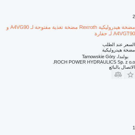
2
مضخة هيدروليكية Rexroth مضخة تغذية مفتوحة لـ A4VG90 و
A4VGT90 لـ حفارة
السعر عند الطلب
مضخة هيدروليكية
بولندا، Tarnowskie Góry
ROCH POWER HYDRAULICS Sp. z o.o.
الاتصال بالبائع
1