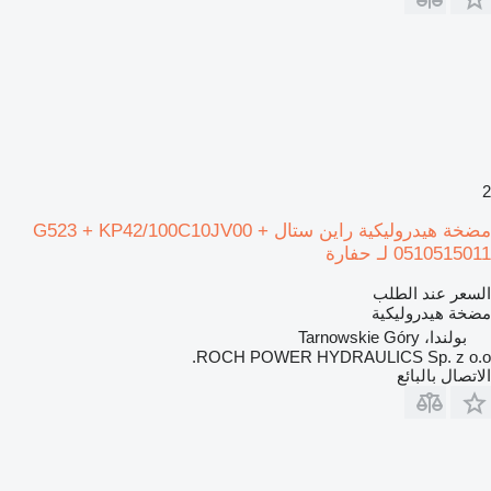
2
مضخة هيدروليكية راين ستال G523 + KP42/100C10JV00 +
0510515011 لـ حفارة
السعر عند الطلب
مضخة هيدروليكية
بولندا، Tarnowskie Góry
ROCH POWER HYDRAULICS Sp. z o.o.
الاتصال بالبائع