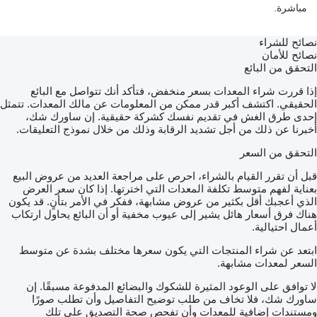
مباشرة.
نصائح للشراء
نصائح للأمان
التحقق من البائع
إذا قررت شراء المعدات بسعر منخفض، فتأكد أنك تتواصل مع البائع
الحقيقي. اكتشف أكبر قدر ممكن من المعلومات عن مالك المعدات. تتمثل
إحدى طرق الغش في تقديم نفسك كشركة حقيقية. إن ساورك شك،
أخبرنا عن ذلك من أجل تشديد الرقابة وذلك من خلال نموذج التعليقات.
التحقق من السعر
قبل أن تقرر القيام بالشراء، احرص على مراجعة العديد من عروض البيع
بعناية لفهم متوسط تكلفة المعدات التي اخترتها. إذا كان سعر العرض
الذي أعجبك أقل بكثير من عروض مشابهة، ففكر في الأمر بتأنٍ. قد يكون
هناك فرق أسعار هائل يشير إلى عيوب مخفية أو أن البائع يحاول ارتكاب
أعمال احتيالية.
ابتعد عن شراء المنتجات التي يكون سعرها مختلف بشدة عن متوسط
السعر لمعدات مشابهة.
لا توافق على الوعود المثيرة للشكوك والبضائع المدفوعة مسبقًا. إن
ساورك شك، فلا تخاف من طلب توضيح التفاصيل وأن تطلب صورًا
ومستندات إضافية للمعدات وأن تفحص صحة التصديق على تلك