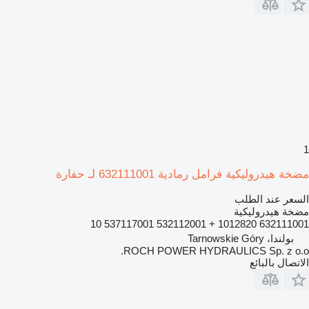
1
مضخة هيدروليكية فرامل رمادية 632111001 لـ حفارة
السعر عند الطلب
مضخة هيدروليكية
632111001 1012820 + 532112001 537117001 10
بولندا، Tarnowskie Góry
ROCH POWER HYDRAULICS Sp. z o.o.
الاتصال بالبائع