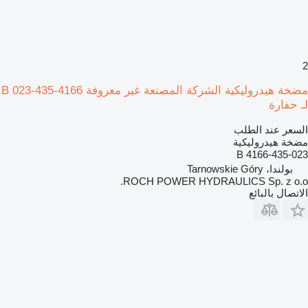
2
مضخة هيدروليكية الشركة المصنعة غير معروفة 4166-435-023 B
لـ حفارة
السعر عند الطلب
مضخة هيدروليكية
4166-435-023 B
بولندا، Tarnowskie Góry
ROCH POWER HYDRAULICS Sp. z o.o.
الاتصال بالبائع