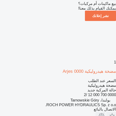
بيع ماكينات أم مركبات؟
يمكنك القيام بذلك معنا!
نشر إعلانك
1
مضخة هيدروليكية Arjes 0000
السعر عند الطلب
مضخة هيدروليكية
حالة المركبة
جديد
0000 700 000 12 /2
بولندا، Tarnowskie Góry
ROCH POWER HYDRAULICS Sp. z o.o.
الاتصال بالبائع