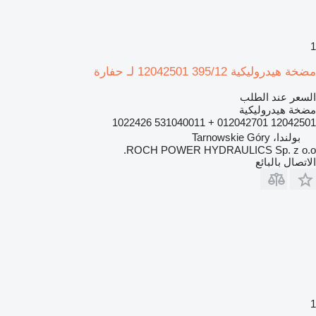
1
مضخة هيدروليكية 395/12 12042501 لـ حفارة
السعر عند الطلب
مضخة هيدروليكية
12042501 012042701 + 531040011 1022426
بولندا، Tarnowskie Góry
ROCH POWER HYDRAULICS Sp. z o.o.
الاتصال بالبائع
1