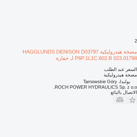
2
مضخة هيدروليكية HAGGLUNDS DENISON D03797
P6P.1L1C.602.B 023.01798 لـ حفارة
السعر عند الطلب
مضخة هيدروليكية
بولندا، Tarnowskie Góry
ROCH POWER HYDRAULICS Sp. z o.o.
الاتصال بالبائع