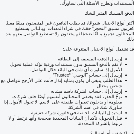
المستندات وتطرح الأسئلة التي تساورك.
الدفع المسبك المثير للشك
أكثر أنواع الاحتيال شيوعًا، قد يطلب البائعون غير المنصفون مبلغًا معينًا
كعربون مسبق "لتحجز" حقك في شراء المعدات. وبالتالي يستطيع
المحتالون تجميع مبلغًا ضخمًا ثم يختفون ولا تستطيع التواصل معهم بعد
ذلك.
قد تشتمل أنواع الاحتيال المتنوعة على:
إرسال الدفعة المسبقة إلى البطاقة
لا تقم بالدفع المسبق بدون مستندات ورقية تؤكد عملية تحويل
الأمول إذا ساورك أي شك في البائع خلال التواصل.
إرسال إلى حساب "الوصي" “Trustee”
هذا الطلب ينبغي أن يكون بمثابه إنذار فأنت على الأرجح تتواصل مع
شخص محتال.
إرسال إلى حساب الشركة باسم مشابه
توخّ الحذر، فقد يختفي المحتالون أنفسهم أيضًا خلف شركات
معلومة أو يدخلون تغييرات طفيفة على الاسم. لا تحول الأموال إذا
ساورك شك في اسم الشركة.
استبدال البيانات الخاصة في فاتورة شركة حقيقية
قبل التحويل، تأكد أن البيانات المحددة صحيحة وأنها ترتبط أو لا
ترتبط بالشركة المحددة.
هل اكتشفت أي احتيال؟