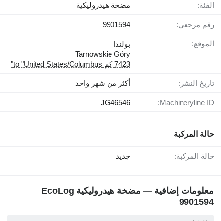
الفئة:
مضخة هيدروليكية
رقم مرجعي:
9901594
الموقع:
بولندا
Tarnowskie Góry
7423 كم to "United States/Columbus"
تاريخ النشر:
أكثر من شهر واحد
JG46546
Machineryline ID:
حالة المركبة
حالة المركبة:
جديد
معلومات إضافية — مضخة هيدروليكية EcoLog
9901594