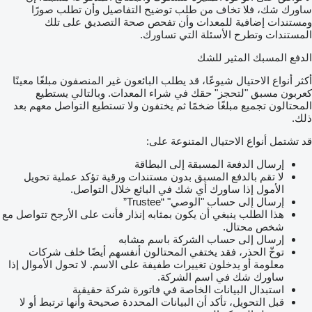
ساورك شك، فلا تخاف من طلب توضيح التفاصيل وأن تطلب صورًا
ومستندات إضافية للمعدات وأن تفحص صحة التصديق على تلك
المستندات وتطرح الأسئلة التي تساورك.
الدفع المسبك المثير للشك
أكثر أنواع الاحتيال شيوعًا، قد يطلب البائعون غير المنصفون مبلغًا معينًا
كعربون مسبق "لتحجز" حقك في شراء المعدات. وبالتالي يستطيع
المحتالون تجميع مبلغًا ضخمًا ثم يختفون ولا تستطيع التواصل معهم بعد
ذلك.
قد تشتمل أنواع الاحتيال المتنوعة على:
إرسال الدفعة المسبقة إلى البطاقة
لا تقم بالدفع المسبق بدون مستندات ورقية تؤكد عملية تحويل
الأمول إذا ساورك أي شك في البائع خلال التواصل.
إرسال إلى حساب "الوصي" “Trustee”
هذا الطلب ينبغي أن يكون بمثابه إنذار فأنت على الأرجح تتواصل مع
شخص محتال.
إرسال إلى حساب الشركة باسم مشابه
توخّ الحذر، فقد يختفي المحتالون أنفسهم أيضًا خلف شركات
معلومة أو يدخلون تغييرات طفيفة على الاسم. لا تحول الأموال إذا
ساورك شك في اسم الشركة.
استبدال البيانات الخاصة في فاتورة شركة حقيقية
قبل التحويل، تأكد أن البيانات المحددة صحيحة وأنها ترتبط أو لا