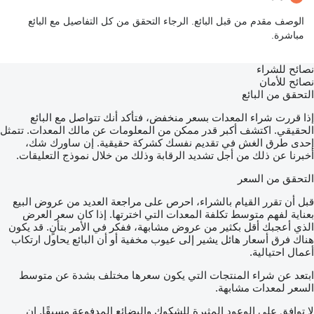
الوصف مقدم من قبل البائع. الرجاء التحقق من كل التفاصيل مع البائع
مباشرة.
نصائح للشراء
نصائح للأمان
التحقق من البائع
إذا قررت شراء المعدات بسعر منخفض، فتأكد أنك تتواصل مع البائع
الحقيقي. اكتشف أكبر قدر ممكن من المعلومات عن مالك المعدات. تتمثل
إحدى طرق الغش في تقديم نفسك كشركة حقيقية. إن ساورك شك،
أخبرنا عن ذلك من أجل تشديد الرقابة وذلك من خلال نموذج التعليقات.
التحقق من السعر
قبل أن تقرر القيام بالشراء، احرص على مراجعة العديد من عروض البيع
بعناية لفهم متوسط تكلفة المعدات التي اخترتها. إذا كان سعر العرض
الذي أعجبك أقل بكثير من عروض مشابهة، ففكر في الأمر بتأنٍ. قد يكون
هناك فرق أسعار هائل يشير إلى عيوب مخفية أو أن البائع يحاول ارتكاب
أعمال احتيالية.
ابتعد عن شراء المنتجات التي يكون سعرها مختلف بشدة عن متوسط
السعر لمعدات مشابهة.
لا توافق على الوعود المثيرة للشكوك والبضائع المدفوعة مسبقًا. إن