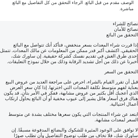
الوصف مقدم من قبل البائع. الرجاء التحقق من كل التفاصيل مع البائع
مباشرة.
نصائح للشراء
نصائح للأمان
التحقق من البائع
إذا قررت شراء المعدات بسعر منخفض، فتأكد أنك تتواصل مع البائع
الحقيقي. اكتشف أكبر قدر ممكن من المعلومات عن مالك المعدات. تتمثل
إحدى طرق الغش في تقديم نفسك كشركة حقيقية. إن ساورك شك،
أخبرنا عن ذلك من أجل تشديد الرقابة وذلك من خلال نموذج التعليقات.
التحقق من السعر
قبل أن تقرر القيام بالشراء، احرص على مراجعة العديد من عروض البيع
بعناية لفهم متوسط تكلفة المعدات التي اخترتها. إذا كان سعر العرض
الذي أعجبك أقل بكثير من عروض مشابهة، ففكر في الأمر بتأنٍ. قد يكون
هناك فرق أسعار هائل يشير إلى عيوب مخفية أو أن البائع يحاول ارتكاب
أعمال احتيالية.
ابتعد عن شراء المنتجات التي يكون سعرها مختلف بشدة عن متوسط
السعر لمعدات مشابهة.
لا توافق على الوعود المثيرة للشكوك والبضائع المدفوعة مسبقًا. إن
ساورك شك، فلا تخاف من طلب توضيح التفاصيل وأن تطلب صورًا