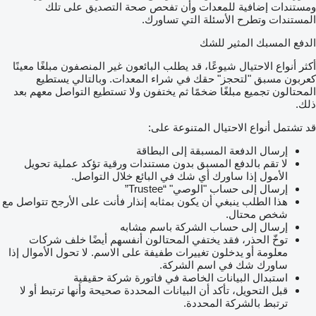
ومستندات إضافية للمعدات وأن تفحص صحة التصديق على تلك
المستندات وتطرح الأسئلة التي تساورك.
الدفع المسبك المثير للشك
أكثر أنواع الاحتيال شيوعًا، قد يطلب البائعون غير المنصفون مبلغًا معينًا
كعربون مسبق "لتحجز" حقك في شراء المعدات. وبالتالي يستطيع
المحتالون تجميع مبلغًا ضخمًا ثم يختفون ولا تستطيع التواصل معهم بعد
ذلك.
قد تشتمل أنواع الاحتيال المتنوعة على:
إرسال الدفعة المسبقة إلى البطاقة
لا تقم بالدفع المسبق بدون مستندات ورقية تؤكد عملية تحويل
الأمول إذا ساورك أي شك في البائع خلال التواصل.
إرسال إلى حساب "الوصي" “Trustee”
هذا الطلب ينبغي أن يكون بمثابه إنذار فأنت على الأرجح تتواصل مع
شخص محتال.
إرسال إلى حساب الشركة باسم مشابه
توخّ الحذر، فقد يختفي المحتالون أنفسهم أيضًا خلف شركات
معلومة أو يدخلون تغييرات طفيفة على الاسم. لا تحول الأموال إذا
ساورك شك في اسم الشركة.
استبدال البيانات الخاصة في فاتورة شركة حقيقية
قبل التحويل، تأكد أن البيانات المحددة صحيحة وأنها ترتبط أو لا
ترتبط بالشركة المحددة.