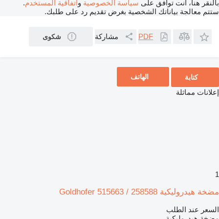
بالنقر هنا، أنت توافق على
سياسة الخصوصية
و
اتفاقية المستخدم
.
ستتم معالجة بياناتك الشخصية بغرض تقديم رد على طلبك.
مشاركة
PDF
شكوى
الهاتف
كتابة
إعلانات مماثلة
1
مضخة هيدروليكية Goldhofer 515663 / 258588
السعر عند الطلب
مضخة هيدروليكية