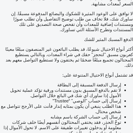
السعر لمعدات مشابهة.
لا توافق على الوعود المثيرة للشكوك والبضائع المدفوعة مسبقًا. إن
ساورك شك، فلا تخاف من طلب توضيح التفاصيل وأن تطلب صورًا
ومستندات إضافية للمعدات وأن تفحص صحة التصديق على تلك
المستندات وتطرح الأسئلة التي تساورك.
الدفع المسبك المثير للشك
أكثر أنواع الاحتيال شيوعًا، قد يطلب البائعون غير المنصفون مبلغًا معينًا
كعربون مسبق "لتحجز" حقك في شراء المعدات. وبالتالي يستطيع
المحتالون تجميع مبلغًا ضخمًا ثم يختفون ولا تستطيع التواصل معهم بعد
ذلك.
قد تشتمل أنواع الاحتيال المتنوعة على:
إرسال الدفعة المسبقة إلى البطاقة
لا تقم بالدفع المسبق بدون مستندات ورقية تؤكد عملية تحويل
الأمول إذا ساورك أي شك في البائع خلال التواصل.
إرسال إلى حساب "الوصي" “Trustee”
هذا الطلب ينبغي أن يكون بمثابه إنذار فأنت على الأرجح تتواصل مع
شخص محتال.
إرسال إلى حساب الشركة باسم مشابه
توخّ الحذر، فقد يختفي المحتالون أنفسهم أيضًا خلف شركات
معلومة أو يدخلون تغييرات طفيفة على الاسم. لا تحول الأموال إذا
ساورك شك في اسم الشركة.