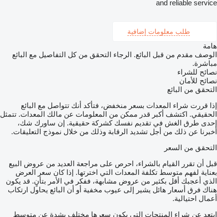
and reliable service
طلب معلومات إضافية
هامة
الوصف مقدم من قبل البائع. الرجاء التحقق من كل التفاصيل مع البائع
مباشرة.
نصائح للشراء
نصائح للأمان
التحقق من البائع
إذا قررت شراء المعدات بسعر منخفض، فتأكد أنك تتواصل مع البائع
الحقيقي. اكتشف أكبر قدر ممكن من المعلومات عن مالك المعدات. تتمثل
إحدى طرق الغش في تقديم نفسك كشركة حقيقية. إن ساورك شك،
أخبرنا عن ذلك من أجل تشديد الرقابة وذلك من خلال نموذج التعليقات.
التحقق من السعر
قبل أن تقرر القيام بالشراء، احرص على مراجعة العديد من عروض البيع
بعناية لفهم متوسط تكلفة المعدات التي اخترتها. إذا كان سعر العرض
الذي أعجبك أقل بكثير من عروض مشابهة، ففكر في الأمر بتأنٍ. قد يكون
هناك فرق أسعار هائل يشير إلى عيوب مخفية أو أن البائع يحاول ارتكاب
أعمال احتيالية.
ابتعد عن شراء المنتجات التي يكون سعرها مختلف بشدة عن متوسط