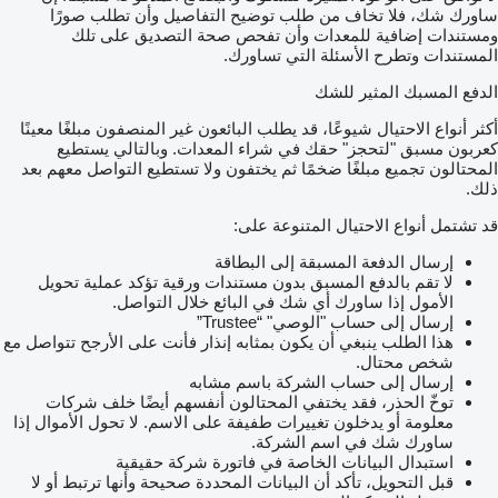
ساورك شك، فلا تخاف من طلب توضيح التفاصيل وأن تطلب صورًا
ومستندات إضافية للمعدات وأن تفحص صحة التصديق على تلك
المستندات وتطرح الأسئلة التي تساورك.
الدفع المسبك المثير للشك
أكثر أنواع الاحتيال شيوعًا، قد يطلب البائعون غير المنصفون مبلغًا معينًا
كعربون مسبق "لتحجز" حقك في شراء المعدات. وبالتالي يستطيع
المحتالون تجميع مبلغًا ضخمًا ثم يختفون ولا تستطيع التواصل معهم بعد
ذلك.
قد تشتمل أنواع الاحتيال المتنوعة على:
إرسال الدفعة المسبقة إلى البطاقة
لا تقم بالدفع المسبق بدون مستندات ورقية تؤكد عملية تحويل
الأمول إذا ساورك أي شك في البائع خلال التواصل.
إرسال إلى حساب "الوصي" “Trustee”
هذا الطلب ينبغي أن يكون بمثابه إنذار فأنت على الأرجح تتواصل مع
شخص محتال.
إرسال إلى حساب الشركة باسم مشابه
توخّ الحذر، فقد يختفي المحتالون أنفسهم أيضًا خلف شركات
معلومة أو يدخلون تغييرات طفيفة على الاسم. لا تحول الأموال إذا
ساورك شك في اسم الشركة.
استبدال البيانات الخاصة في فاتورة شركة حقيقية
قبل التحويل، تأكد أن البيانات المحددة صحيحة وأنها ترتبط أو لا