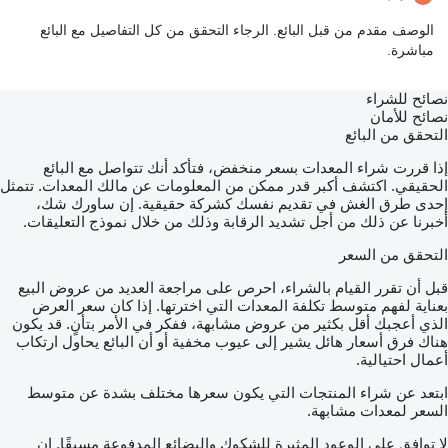
الوصف مقدم من قبل البائع. الرجاء التحقق من كل التفاصيل مع البائع
مباشرة.
نصائح للشراء
نصائح للأمان
التحقق من البائع
إذا قررت شراء المعدات بسعر منخفض، فتأكد أنك تتواصل مع البائع
الحقيقي. اكتشف أكبر قدر ممكن من المعلومات عن مالك المعدات. تتمثل
إحدى طرق الغش في تقديم نفسك كشركة حقيقية. إن ساورك شك،
أخبرنا عن ذلك من أجل تشديد الرقابة وذلك من خلال نموذج التعليقات.
التحقق من السعر
قبل أن تقرر القيام بالشراء، احرص على مراجعة العديد من عروض البيع
بعناية لفهم متوسط تكلفة المعدات التي اخترتها. إذا كان سعر العرض
الذي أعجبك أقل بكثير من عروض مشابهة، ففكر في الأمر بتأنٍ. قد يكون
هناك فرق أسعار هائل يشير إلى عيوب مخفية أو أن البائع يحاول ارتكاب
أعمال احتيالية.
ابتعد عن شراء المنتجات التي يكون سعرها مختلف بشدة عن متوسط
السعر لمعدات مشابهة.
لا توافق على الوعود المثيرة للشكوك والبضائع المدفوعة مسبقًا. إن