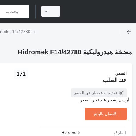
مضخة هيدروليكية F14/42780
مضخة هيدروليكية Hidromek F14/42780
السعر:
1/1
عند الطلب
تقديم استفسار عن السعر
أرسل إشعار عند تغير السعر
الاتصال بالبائع
الماركة:
Hidromek