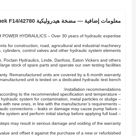
معلومات إضافية — مضخة هيدروليكية Hidromek F14/42780
POWER HYDRAULICS – Over 30 years of hydraulic expertise.
ts for construction, road, agricultural and industrial machinery.
 cylinders, control valves and other hydraulic system elements.
 Poclain Hydraulics, Linde, Danfoss, Eaton Vickers and others.
arge stock of spare parts and operate our own testing facilities.
nty. Remanufactured units are covered by a 6-month warranty.
anufactured unit is tested on a dedicated hydraulic test bench.
Installation recommendations:
– Fill the pump with the correct hydraulic oil according to the recommended specification and temperature.
– Check the hydraulic system for contamination, metal particles or sludge.
– Replace all hydraulic filters with new ones, in line with the manufacturer’s requirements.
– Inspect hoses, valves and hydraulic connections – leaks or damage may cause pump failure.
– Properly bleed the system and perform initial startup before applying full load.
 steps may result in serious damage and voiding of the warranty.
 value and offset it against the purchase of a new or refurbished