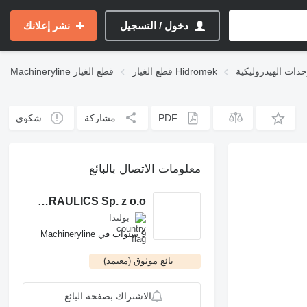
دخول / التسجيل
نشر إعلانك
قطع الغيار Hidromek
قطع الغيار
Machineryline
PDF
مشاركة
شكوى
معلومات الاتصال بالبائع
ROCH POWER HYDRAULICS Sp. z o.o.
بولندا
9 سنوات في Machineryline
بائع موثوق (معتمد)
الاشتراك بصفحة البائع