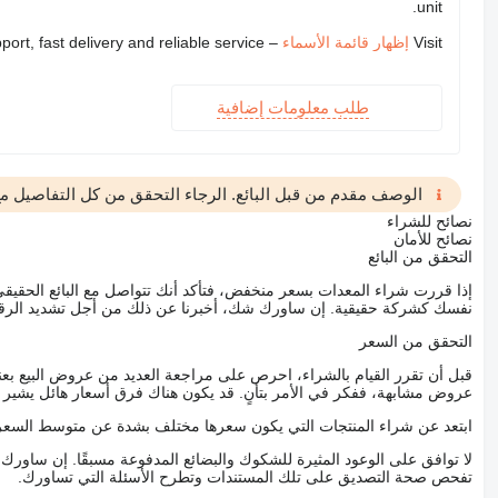
unit.
Visit
إظهار قائمة الأسماء
– we provide expert support, fast delivery and reliable service
طلب معلومات إضافية
الوصف مقدم من قبل البائع. الرجاء التحقق من كل التفاصيل مع 
نصائح للشراء
نصائح للأمان
التحقق من البائع
إذا قررت شراء المعدات بسعر منخفض، فتأكد أنك تتواصل مع البائع الحق
نفسك كشركة حقيقية. إن ساورك شك، أخبرنا عن ذلك من أجل تشديد الرقاب
التحقق من السعر
قبل أن تقرر القيام بالشراء، احرص على مراجعة العديد من عروض البيع بعن
عروض مشابهة، ففكر في الأمر بتأنٍ. قد يكون هناك فرق أسعار هائل يشير إلى
ابتعد عن شراء المنتجات التي يكون سعرها مختلف بشدة عن متوسط السعر
لا توافق على الوعود المثيرة للشكوك والبضائع المدفوعة مسبقًا. إن ساو
تفحص صحة التصديق على تلك المستندات وتطرح الأسئلة التي تساورك.