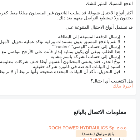
الدفع المسبك المثير للشك
أكثر أنواع الاحتيال شيوعًا، قد يطلب البائعون غير المنصفون مبلغًا معينًا 
يختفون ولا تستطيع التواصل معهم بعد ذلك.
قد تشتمل أنواع الاحتيال المتنوعة على:
إرسال الدفعة المسبقة إلى البطاقة
لا تقم بالدفع المسبق بدون مستندات ورقية تؤكد عملية تحويل الأمول
إرسال إلى حساب "الوصي" “Trustee”
هذا الطلب ينبغي أن يكون بمثابه إنذار فأنت على الأرجح تتواصل م
إرسال إلى حساب الشركة باسم مشابه
توخّ الحذر، فقد يختفي المحتالون أنفسهم أيضًا خلف شركات معلومة
استبدال البيانات الخاصة في فاتورة شركة حقيقية
قبل التحويل، تأكد أن البيانات المحددة صحيحة وأنها ترتبط أو لا ترتب
هل اكتشفت أي احتيال؟
أخبرنا بذلك
معلومات الاتصال بالبائع
ROCH POWER HYDRAULICS Sp. z o.o.
بائع موثوق (معتمد)
متوفرة للبيع:
24602 إعلان