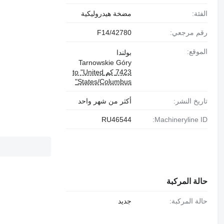
الفئة:
مضخة هيدروليكية
رقم مرجعي:
F14/42780
الموقع:
بولندا
Tarnowskie Góry
7423 كم to "United
States/Columbus"
تاريخ النشر:
أكثر من شهر واحد
RU46544
Machineryline ID:
حالة المركبة
حالة المركبة:
جديد