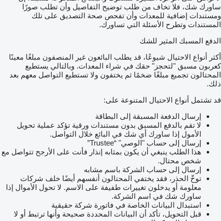
ساورك شك، فلا تخاف من طلب توضيح التفاصيل وأن تطلب صورًا
ومستندات إضافية للمعدات وأن تفحص صحة التصديق على تلك
المستندات وتطرح الأسئلة التي تساورك.
الدفع المسبك المثير للشك
أكثر أنواع الاحتيال شيوعًا، قد يطلب البائعون غير المنصفون مبلغًا معينًا
كعربون مسبق "لتحجز" حقك في شراء المعدات. وبالتالي يستطيع
المحتالون تجميع مبلغًا ضخمًا ثم يختفون ولا تستطيع التواصل معهم بعد
ذلك.
قد تشتمل أنواع الاحتيال المتنوعة على:
إرسال الدفعة المسبقة إلى البطاقة
لا تقم بالدفع المسبق بدون مستندات ورقية تؤكد عملية تحويل
الأمول إذا ساورك أي شك في البائع خلال التواصل.
إرسال إلى حساب "الوصي" “Trustee”
هذا الطلب ينبغي أن يكون بمثابه إنذار فأنت على الأرجح تتواصل مع
شخص محتال.
إرسال إلى حساب الشركة باسم مشابه
توخّ الحذر، فقد يختفي المحتالون أنفسهم أيضًا خلف شركات
معلومة أو يدخلون تغييرات طفيفة على الاسم. لا تحول الأموال إذا
ساورك شك في اسم الشركة.
استبدال البيانات الخاصة في فاتورة شركة حقيقية
قبل التحويل، تأكد أن البيانات المحددة صحيحة وأنها ترتبط أو لا