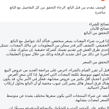
الوصف مقدم من قبل البائع. الرجاء التحقق من كل التفاصيل مع البائع
مباشرة.
نصائح للشراء
نصائح للأمان
التحقق من البائع
إذا قررت شراء المعدات بسعر منخفض، فتأكد أنك تتواصل مع البائع
الحقيقي. اكتشف أكبر قدر ممكن من المعلومات عن مالك المعدات. تتمثل
إحدى طرق الغش في تقديم نفسك كشركة حقيقية. إن ساورك شك،
أخبرنا عن ذلك من أجل تشديد الرقابة وذلك من خلال نموذج التعليقات.
التحقق من السعر
قبل أن تقرر القيام بالشراء، احرص على مراجعة العديد من عروض البيع
بعناية لفهم متوسط تكلفة المعدات التي اخترتها. إذا كان سعر العرض
الذي أعجبك أقل بكثير من عروض مشابهة، ففكر في الأمر بتأنٍ. قد يكون
هناك فرق أسعار هائل يشير إلى عيوب مخفية أو أن البائع يحاول ارتكاب
أعمال احتيالية.
ابتعد عن شراء المنتجات التي يكون سعرها مختلف بشدة عن متوسط
السعر لمعدات مشابهة.
لا توافق على الوعود المثيرة للشكوك والبضائع المدفوعة مسبقًا. إن