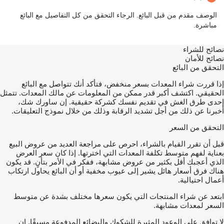
الوصف مقدم من قبل البائع. الرجاء التحقق من كل التفاصيل مع البائع
مباشرة.
نصائح للشراء
نصائح للأمان
التحقق من البائع
إذا قررت شراء المعدات بسعر منخفض، فتأكد أنك تتواصل مع البائع
الحقيقي. اكتشف أكبر قدر ممكن من المعلومات عن مالك المعدات. تتمثل
إحدى طرق الغش في تقديم نفسك كشركة حقيقية. إن ساورك شك،
أخبرنا عن ذلك من أجل تشديد الرقابة وذلك من خلال نموذج التعليقات.
التحقق من السعر
قبل أن تقرر القيام بالشراء، احرص على مراجعة العديد من عروض البيع
بعناية لفهم متوسط تكلفة المعدات التي اخترتها. إذا كان سعر العرض
الذي أعجبك أقل بكثير من عروض مشابهة، ففكر في الأمر بتأنٍ. قد يكون
هناك فرق أسعار هائل يشير إلى عيوب مخفية أو أن البائع يحاول ارتكاب
أعمال احتيالية.
ابتعد عن شراء المنتجات التي يكون سعرها مختلف بشدة عن متوسط
السعر لمعدات مشابهة.
لا توافق على الوعود المثيرة للشكوك والبضائع المدفوعة مسبقًا. إن