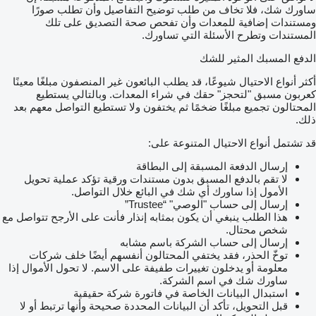
ساورك شك، فلا تخاف من طلب توضيح التفاصيل وأن تطلب صورًا
ومستندات إضافية للمعدات وأن تفحص صحة التصديق على تلك
المستندات وتطرح الأسئلة التي تساورك.
الدفع المسبك المثير للشك
أكثر أنواع الاحتيال شيوعًا، قد يطلب البائعون غير المنصفون مبلغًا معينًا
كعربون مسبق "لتحجز" حقك في شراء المعدات. وبالتالي يستطيع
المحتالون تجميع مبلغًا ضخمًا ثم يختفون ولا تستطيع التواصل معهم بعد
ذلك.
قد تشتمل أنواع الاحتيال المتنوعة على:
إرسال الدفعة المسبقة إلى البطاقة
لا تقم بالدفع المسبق بدون مستندات ورقية تؤكد عملية تحويل
الأمول إذا ساورك أي شك في البائع خلال التواصل.
إرسال إلى حساب "الوصي" “Trustee”
هذا الطلب ينبغي أن يكون بمثابه إنذار فأنت على الأرجح تتواصل مع
شخص محتال.
إرسال إلى حساب الشركة باسم مشابه
توخّ الحذر، فقد يختفي المحتالون أنفسهم أيضًا خلف شركات
معلومة أو يدخلون تغييرات طفيفة على الاسم. لا تحول الأموال إذا
ساورك شك في اسم الشركة.
استبدال البيانات الخاصة في فاتورة شركة حقيقية
قبل التحويل، تأكد أن البيانات المحددة صحيحة وأنها ترتبط أو لا