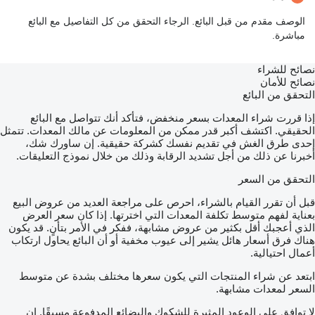
الوصف مقدم من قبل البائع. الرجاء التحقق من كل التفاصيل مع البائع
مباشرة.
نصائح للشراء
نصائح للأمان
التحقق من البائع
إذا قررت شراء المعدات بسعر منخفض، فتأكد أنك تتواصل مع البائع
الحقيقي. اكتشف أكبر قدر ممكن من المعلومات عن مالك المعدات. تتمثل
إحدى طرق الغش في تقديم نفسك كشركة حقيقية. إن ساورك شك،
أخبرنا عن ذلك من أجل تشديد الرقابة وذلك من خلال نموذج التعليقات.
التحقق من السعر
قبل أن تقرر القيام بالشراء، احرص على مراجعة العديد من عروض البيع
بعناية لفهم متوسط تكلفة المعدات التي اخترتها. إذا كان سعر العرض
الذي أعجبك أقل بكثير من عروض مشابهة، ففكر في الأمر بتأنٍ. قد يكون
هناك فرق أسعار هائل يشير إلى عيوب مخفية أو أن البائع يحاول ارتكاب
أعمال احتيالية.
ابتعد عن شراء المنتجات التي يكون سعرها مختلف بشدة عن متوسط
السعر لمعدات مشابهة.
لا توافق على الوعود المثيرة للشكوك والبضائع المدفوعة مسبقًا. إن