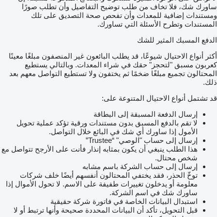
ساورك شك، فلا تخاف من طلب توضيح التفاصيل وأن تطلب صورًا
ومستندات إضافية للمعدات وأن تفحص صحة التصديق على تلك
المستندات وتطرح الأسئلة التي تساورك.
الدفع المسبك المثير للشك
أكثر أنواع الاحتيال شيوعًا، قد يطلب البائعون غير المنصفون مبلغًا معينًا
كعربون مسبق "لتحجز" حقك في شراء المعدات. وبالتالي يستطيع
المحتالون تجميع مبلغًا ضخمًا ثم يختفون ولا تستطيع التواصل معهم بعد
ذلك.
قد تشتمل أنواع الاحتيال المتنوعة على:
إرسال الدفعة المسبقة إلى البطاقة
لا تقم بالدفع المسبق بدون مستندات ورقية تؤكد عملية تحويل
الأمول إذا ساورك أي شك في البائع خلال التواصل.
إرسال إلى حساب "الوصي" “Trustee”
هذا الطلب ينبغي أن يكون بمثابه إنذار فأنت على الأرجح تتواصل مع
شخص محتال.
إرسال إلى حساب الشركة باسم مشابه
توخّ الحذر، فقد يختفي المحتالون أنفسهم أيضًا خلف شركات
معلومة أو يدخلون تغييرات طفيفة على الاسم. لا تحول الأموال إذا
ساورك شك في اسم الشركة.
استبدال البيانات الخاصة في فاتورة شركة حقيقية
قبل التحويل، تأكد أن البيانات المحددة صحيحة وأنها ترتبط أو لا