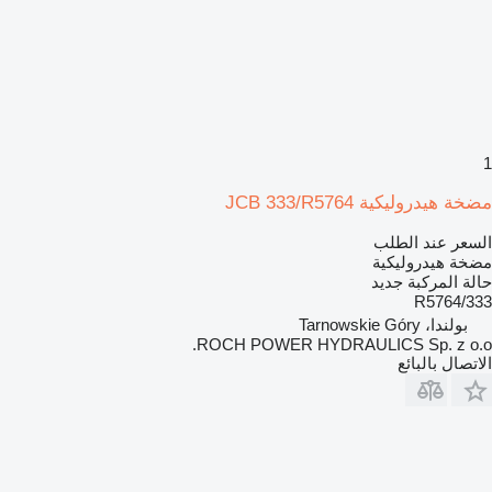
1
مضخة هيدروليكية JCB 333/R5764
السعر عند الطلب
مضخة هيدروليكية
حالة المركبة
جديد
333/R5764
بولندا، Tarnowskie Góry
ROCH POWER HYDRAULICS Sp. z o.o.
الاتصال بالبائع