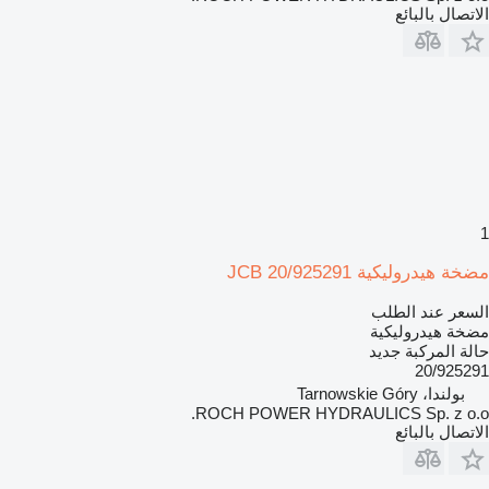
الاتصال بالبائع
1
مضخة هيدروليكية JCB 20/925291
السعر عند الطلب
مضخة هيدروليكية
حالة المركبة
جديد
20/925291
بولندا، Tarnowskie Góry
ROCH POWER HYDRAULICS Sp. z o.o.
الاتصال بالبائع