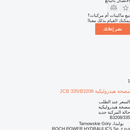
الاتصال بالبائع
بيع ماكينات أم مركبات؟
يمكنك القيام بذلك معنا!
نشر إعلانك
1
مضخة هيدروليكية JCB 335/B3208
السعر عند الطلب
مضخة هيدروليكية
حالة المركبة
جديد
335/B3208
بولندا، Tarnowskie Góry
ROCH POWER HYDRAULICS Sp. z o.o.