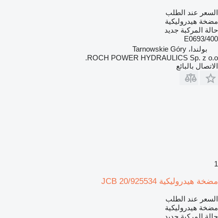
السعر عند الطلب
مضخة هيدروليكية
حالة المركبة
جديد
400/E0693
بولندا، Tarnowskie Góry
ROCH POWER HYDRAULICS Sp. z o.o.
الاتصال بالبائع
1
مضخة هيدروليكية JCB 20/925534
السعر عند الطلب
مضخة هيدروليكية
حالة المركبة
جديد