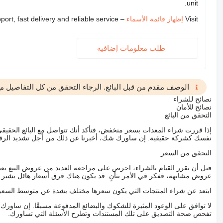
unit.
Visit
إظهار قائمة الأسماء
– we provide expert support, fast delivery and reliable service
طلب معلومات إضافية
الوصف مقدم من قبل البائع. الرجاء التحقق من كل التفاصيل مع 
نصائح للشراء
نصائح للأمان
التحقق من البائع
إذا قررت شراء المعدات بسعر منخفض، فتأكد أنك تتواصل مع البائع الحق
نفسك كشركة حقيقية. إن ساورك شك، أخبرنا عن ذلك من أجل تشديد الرقاب
التحقق من السعر
قبل أن تقرر القيام بالشراء، احرص على مراجعة العديد من عروض البيع بعن
عروض مشابهة، ففكر في الأمر بتأنٍ. قد يكون هناك فرق أسعار هائل يشير إلى
ابتعد عن شراء المنتجات التي يكون سعرها مختلف بشدة عن متوسط السعر
لا توافق على الوعود المثيرة للشكوك والبضائع المدفوعة مسبقًا. إن ساو
تفحص صحة التصديق على تلك المستندات وتطرح الأسئلة التي تساورك.