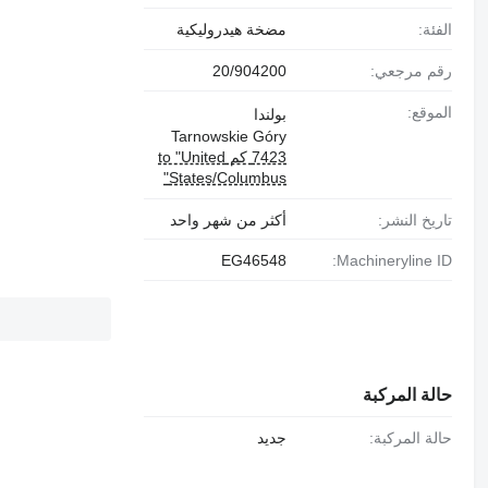
الفئة:
مضخة هيدروليكية
رقم مرجعي:
20/904200
الموقع:
بولندا
Tarnowskie Góry
7423 كم to "United
States/Columbus"
تاريخ النشر:
أكثر من شهر واحد
EG46548
Machineryline ID:
حالة المركبة
حالة المركبة:
جديد