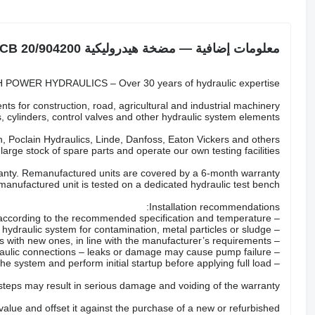
معلومات إضافية — مضخة هيدروليكية JCB 20/904200
POWER HYDRAULICS – Over 30 years of hydraulic expertise.
ts for construction, road, agricultural and industrial machinery.
 cylinders, control valves and other hydraulic system elements.
 Poclain Hydraulics, Linde, Danfoss, Eaton Vickers and others.
arge stock of spare parts and operate our own testing facilities.
nty. Remanufactured units are covered by a 6-month warranty.
anufactured unit is tested on a dedicated hydraulic test bench.
Installation recommendations:
– Fill the pump with the correct hydraulic oil according to the recommended specification and temperature.
– Check the hydraulic system for contamination, metal particles or sludge.
– Replace all hydraulic filters with new ones, in line with the manufacturer’s requirements.
– Inspect hoses, valves and hydraulic connections – leaks or damage may cause pump failure.
– Properly bleed the system and perform initial startup before applying full load.
 steps may result in serious damage and voiding of the warranty.
 value and offset it against the purchase of a new or refurbished