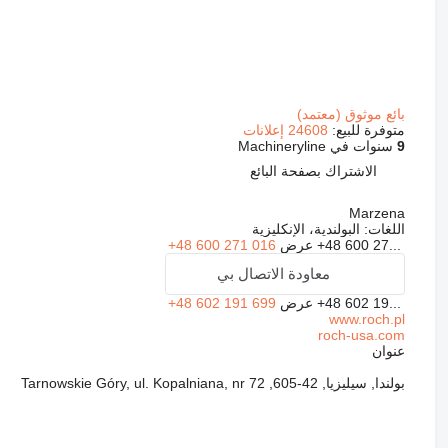
بائع موثوق (معتمد)
متوفرة للبيع:
24608 إعلانات
9
سنوات في Machineryline
الاشتراك بصفحة البائع
Marzena
اللغات:
البولندية، الإنكليزية
+48 600 27...
عرض
+48 600 271 016
معاودة الاتصال بي
+48 602 19...
عرض
+48 602 191 699
www.roch.pl
roch-usa.com
عنوان
بولندا, سيليزيا, 42-605, Tarnowskie Góry, ul. Kopalniana, nr 72