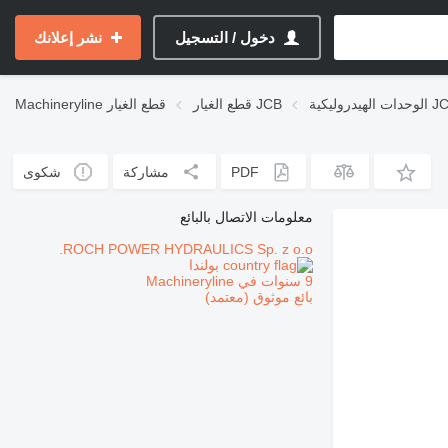
دخول / التسجيل
نشر إعلانك
الهيدروليكية JCB
قطع الغيار JCB
قطع الغيار
Machineryline
PDF
مشاركة
شكوى
معلومات الاتصال بالبائع
ROCH POWER HYDRAULICS Sp. z o.o.
بولندا
9 سنوات في Machineryline
بائع موثوق (معتمد)