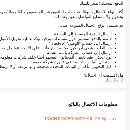
الدفع المسبك المثير للشك
أكثر أنواع الاحتيال شيوعًا، قد يطلب البائعون غير المنصفون مبلغًا معينًا 
يختفون ولا تستطيع التواصل معهم بعد ذلك.
قد تشتمل أنواع الاحتيال المتنوعة على:
إرسال الدفعة المسبقة إلى البطاقة
لا تقم بالدفع المسبق بدون مستندات ورقية تؤكد عملية تحويل الأمول
إرسال إلى حساب "الوصي" “Trustee”
هذا الطلب ينبغي أن يكون بمثابه إنذار فأنت على الأرجح تتواصل م
إرسال إلى حساب الشركة باسم مشابه
توخّ الحذر، فقد يختفي المحتالون أنفسهم أيضًا خلف شركات معلومة
استبدال البيانات الخاصة في فاتورة شركة حقيقية
قبل التحويل، تأكد أن البيانات المحددة صحيحة وأنها ترتبط أو لا ترتب
هل اكتشفت أي احتيال؟
أخبرنا بذلك
معلومات الاتصال بالبائع
ROCH POWER HYDRAULICS Sp. z o.o.