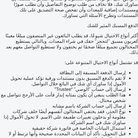
ساورك شك، فلا تخاف من طلب توضيح التفاصيل وأن تطلب صورًا
ومستندات إضافية للمعدات وأن تفحص صحة التصديق على تلك
المستندات وتطرح الأسئلة التي تساورك.
الدفع المسبك المثير للشك
أكثر أنواع الاحتيال شيوعًا، قد يطلب البائعون غير المنصفون مبلغًا معينًا
كعربون مسبق "لتحجز" حقك في شراء المعدات. وبالتالي يستطيع
المحتالون تجميع مبلغًا ضخمًا ثم يختفون ولا تستطيع التواصل معهم بعد
ذلك.
قد تشتمل أنواع الاحتيال المتنوعة على:
إرسال الدفعة المسبقة إلى البطاقة
لا تقم بالدفع المسبق بدون مستندات ورقية تؤكد عملية تحويل
الأمول إذا ساورك أي شك في البائع خلال التواصل.
إرسال إلى حساب "الوصي" “Trustee”
هذا الطلب ينبغي أن يكون بمثابه إنذار فأنت على الأرجح تتواصل مع
شخص محتال.
إرسال إلى حساب الشركة باسم مشابه
توخّ الحذر، فقد يختفي المحتالون أنفسهم أيضًا خلف شركات
معلومة أو يدخلون تغييرات طفيفة على الاسم. لا تحول الأموال إذا
ساورك شك في اسم الشركة.
استبدال البيانات الخاصة في فاتورة شركة حقيقية
قبل التحويل، تأكد أن البيانات المحددة صحيحة وأنها ترتبط أو لا