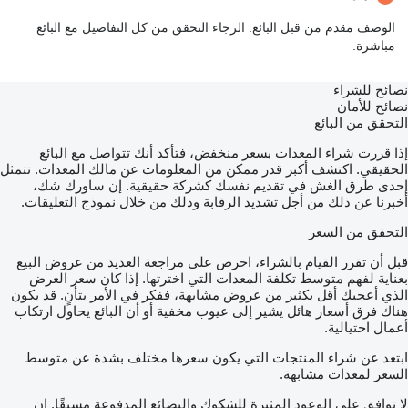
الوصف مقدم من قبل البائع. الرجاء التحقق من كل التفاصيل مع البائع
مباشرة.
نصائح للشراء
نصائح للأمان
التحقق من البائع
إذا قررت شراء المعدات بسعر منخفض، فتأكد أنك تتواصل مع البائع
الحقيقي. اكتشف أكبر قدر ممكن من المعلومات عن مالك المعدات. تتمثل
إحدى طرق الغش في تقديم نفسك كشركة حقيقية. إن ساورك شك،
أخبرنا عن ذلك من أجل تشديد الرقابة وذلك من خلال نموذج التعليقات.
التحقق من السعر
قبل أن تقرر القيام بالشراء، احرص على مراجعة العديد من عروض البيع
بعناية لفهم متوسط تكلفة المعدات التي اخترتها. إذا كان سعر العرض
الذي أعجبك أقل بكثير من عروض مشابهة، ففكر في الأمر بتأنٍ. قد يكون
هناك فرق أسعار هائل يشير إلى عيوب مخفية أو أن البائع يحاول ارتكاب
أعمال احتيالية.
ابتعد عن شراء المنتجات التي يكون سعرها مختلف بشدة عن متوسط
السعر لمعدات مشابهة.
لا توافق على الوعود المثيرة للشكوك والبضائع المدفوعة مسبقًا. إن