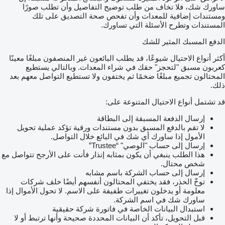
ساورك شك، فلا تخاف من طلب توضيح التفاصيل وأن تطلب صورًا
ومستندات إضافية للمعدات وأن تفحص صحة التصديق على تلك
المستندات وتطرح الأسئلة التي تساورك.
الدفع المسبك المثير للشك
أكثر أنواع الاحتيال شيوعًا، قد يطلب البائعون غير المنصفون مبلغًا معينًا
كعربون مسبق "لتحجز" حقك في شراء المعدات. وبالتالي يستطيع
المحتالون تجميع مبلغًا ضخمًا ثم يختفون ولا تستطيع التواصل معهم بعد
ذلك.
قد تشتمل أنواع الاحتيال المتنوعة على:
إرسال الدفعة المسبقة إلى البطاقة
لا تقم بالدفع المسبق بدون مستندات ورقية تؤكد عملية تحويل
الأمول إذا ساورك أي شك في البائع خلال التواصل.
إرسال إلى حساب "الوصي" “Trustee”
هذا الطلب ينبغي أن يكون بمثابه إنذار فأنت على الأرجح تتواصل مع
شخص محتال.
إرسال إلى حساب الشركة باسم مشابه
توخّ الحذر، فقد يختفي المحتالون أنفسهم أيضًا خلف شركات
معلومة أو يدخلون تغييرات طفيفة على الاسم. لا تحول الأموال إذا
ساورك شك في اسم الشركة.
استبدال البيانات الخاصة في فاتورة شركة حقيقية
قبل التحويل، تأكد أن البيانات المحددة صحيحة وأنها ترتبط أو لا