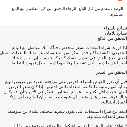
الوصف مقدم من قبل البائع. الرجاء التحقق من كل التفاصيل مع البائع
مباشرة.
نصائح للشراء
نصائح للأمان
التحقق من البائع
إذا قررت شراء المعدات بسعر منخفض، فتأكد أنك تتواصل مع البائع
الحقيقي. اكتشف أكبر قدر ممكن من المعلومات عن مالك المعدات. تتمثل
إحدى طرق الغش في تقديم نفسك كشركة حقيقية. إن ساورك شك،
أخبرنا عن ذلك من أجل تشديد الرقابة وذلك من خلال نموذج التعليقات.
التحقق من السعر
قبل أن تقرر القيام بالشراء، احرص على مراجعة العديد من عروض البيع
بعناية لفهم متوسط تكلفة المعدات التي اخترتها. إذا كان سعر العرض
الذي أعجبك أقل بكثير من عروض مشابهة، ففكر في الأمر بتأنٍ. قد يكون
هناك فرق أسعار هائل يشير إلى عيوب مخفية أو أن البائع يحاول ارتكاب
أعمال احتيالية.
ابتعد عن شراء المنتجات التي يكون سعرها مختلف بشدة عن متوسط
السعر لمعدات مشابهة.
لا توافق على الوعود المثيرة للشكوك والبضائع المدفوعة مسبقًا. إن