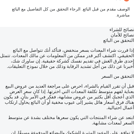
الوصف مقدم من قبل البائع. الرجاء التحقق من كل التفاصيل مع البائع
مباشرة.
نصائح للشراء
نصائح للأمان
التحقق من البائع
إذا قررت شراء المعدات بسعر منخفض، فتأكد أنك تتواصل مع البائع
الحقيقي. اكتشف أكبر قدر ممكن من المعلومات عن مالك المعدات. تتمثل
إحدى طرق الغش في تقديم نفسك كشركة حقيقية. إن ساورك شك،
أخبرنا عن ذلك من أجل تشديد الرقابة وذلك من خلال نموذج التعليقات.
التحقق من السعر
قبل أن تقرر القيام بالشراء، احرص على مراجعة العديد من عروض البيع
بعناية لفهم متوسط تكلفة المعدات التي اخترتها. إذا كان سعر العرض
الذي أعجبك أقل بكثير من عروض مشابهة، ففكر في الأمر بتأنٍ. قد يكون
هناك فرق أسعار هائل يشير إلى عيوب مخفية أو أن البائع يحاول ارتكاب
أعمال احتيالية.
ابتعد عن شراء المنتجات التي يكون سعرها مختلف بشدة عن متوسط
السعر لمعدات مشابهة.
لا توافق على الوعود المثيرة للشكوك والبضائع المدفوعة مسبقًا. إن