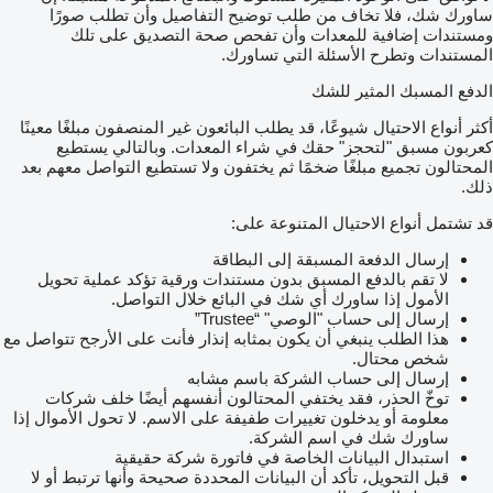
ساورك شك، فلا تخاف من طلب توضيح التفاصيل وأن تطلب صورًا
ومستندات إضافية للمعدات وأن تفحص صحة التصديق على تلك
المستندات وتطرح الأسئلة التي تساورك.
الدفع المسبك المثير للشك
أكثر أنواع الاحتيال شيوعًا، قد يطلب البائعون غير المنصفون مبلغًا معينًا
كعربون مسبق "لتحجز" حقك في شراء المعدات. وبالتالي يستطيع
المحتالون تجميع مبلغًا ضخمًا ثم يختفون ولا تستطيع التواصل معهم بعد
ذلك.
قد تشتمل أنواع الاحتيال المتنوعة على:
إرسال الدفعة المسبقة إلى البطاقة
لا تقم بالدفع المسبق بدون مستندات ورقية تؤكد عملية تحويل
الأمول إذا ساورك أي شك في البائع خلال التواصل.
إرسال إلى حساب "الوصي" “Trustee”
هذا الطلب ينبغي أن يكون بمثابه إنذار فأنت على الأرجح تتواصل مع
شخص محتال.
إرسال إلى حساب الشركة باسم مشابه
توخّ الحذر، فقد يختفي المحتالون أنفسهم أيضًا خلف شركات
معلومة أو يدخلون تغييرات طفيفة على الاسم. لا تحول الأموال إذا
ساورك شك في اسم الشركة.
استبدال البيانات الخاصة في فاتورة شركة حقيقية
قبل التحويل، تأكد أن البيانات المحددة صحيحة وأنها ترتبط أو لا