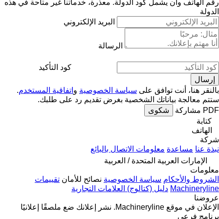
رقم الهاتف وأن يشمل كود الدولة.
معذرة، خدماتنا غير متاحة في هذه
الدولة
البريد الإلكتروني
الرسالة
كود التأكيد
بالنقر هنا، أنت توافق على
سياسة الخصوصية
و
اتفاقية المستخدم
.
ستتم معالجة بياناتك الشخصية بغرض تقديم رد على طلبك.
PDF
مشاركة
شكوى
كتابة
الهاتف
شركة
نبذة عنا
مساعدة
معلومات الاتصال بالبائع
الإمارات العربية المتحدة / العربية
معلومات
الشروط والأحكام
سياسة الخصوصية
نصائح للأمان
تقييمات
Machineryline
دليل (كتالوج) العلامات التجارية
عروضنا
الإعلان في موقع Machineryline.
نشر إعلانك
ضع ملصقًا إعلانيًا
برنامج فرعي