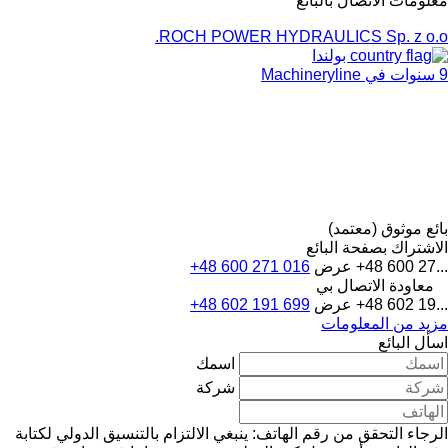
معلومات الاتصال بالبائع
ROCH POWER HYDRAULICS Sp. z o.o.
بولندا
9 سنوات في Machineryline
بائع موثوق (معتمد)
الاشتراك بصفحة البائع
+48 600 27...
عرض
+48 600 271 016
معاودة الاتصال بي
+48 602 19...
عرض
+48 602 191 699
مزيد من المعلومات
اسأل البائع
اسمك
شركة
الرجاء التحقق من رقم الهاتف: ينبغي الالتزام بالتنسيق الدولي لكتابة