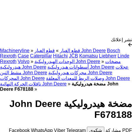
نشر إعلانك
Bosch
قطع الغيار John Deere
قطع الغيار
»
»
Machineryline
Rexroth
Case
Caterpillar
Hitachi
JCB
Komatsu
Liebherr
Linde
مضخات
»
الوحدات الهيدروليكية John Deere
»
Volvo
Rexroth
عجلات
أسطوانات هيدروليكية John Deere
هيدروليكية John Deere
محركات هيدروليكية John Deere
مشط التبن John Deere
وصلات الربط للمعدات المعلقة John Deere
المحركات John Deere
مضخة هيدروليكية John
»
ناقلات الحركة النهائية John Deere
Deere F678188
»
مضخة هيدروليكية John Deere
F678188
PDF
مشاركة
شكوى
Telegram
Viber
WhatsApp
Facebook