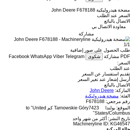
مضخة هيدروليكية John Deere F678188
السعر عند الطلب
الاتصال بالبائع
معاودة الاتصال بي
مشاركة
1/1
طلب الحصول على صور إضافية
PDF
مشاركة
شكوى
Telegram
Viber
WhatsApp
Facebook
السعر:
عند الطلب
تقديم استفسار عن السعر
أرسل إشعار عند تغير السعر
الاتصال بالبائع
الماركة:
John Deere
الفئة:
مضخة هيدروليكية
رقم مرجعي:
F678188
الموقع:
بولندا
Tarnowskie Góry
7423 كم to "United
States/Columbus"
تاريخ النشر:
أكثر من شهر واحد
Machineryline ID:
KG46547
حالة المركبة