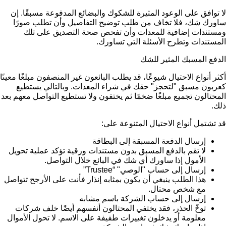
لا توافق على الوعود المثيرة للشكوك والبضائع المدفوعة مسبقًا. إن
ساورك شك، فلا تخاف من طلب توضيح التفاصيل وأن تطلب صورًا
ومستندات إضافية للمعدات وأن تفحص صحة التصديق على تلك
المستندات وتطرح الأسئلة التي تساورك.
الدفع المسبك المثير للشك
أكثر أنواع الاحتيال شيوعًا، قد يطلب البائعون غير المنصفون مبلغًا معينًا
كعربون مسبق "لتحجز" حقك في شراء المعدات. وبالتالي يستطيع
المحتالون تجميع مبلغًا ضخمًا ثم يختفون ولا تستطيع التواصل معهم بعد
ذلك.
قد تشتمل أنواع الاحتيال المتنوعة على:
إرسال الدفعة المسبقة إلى البطاقة
لا تقم بالدفع المسبق بدون مستندات ورقية تؤكد عملية تحويل
الأمول إذا ساورك أي شك في البائع خلال التواصل.
إرسال إلى حساب "الوصي" “Trustee”
هذا الطلب ينبغي أن يكون بمثابه إنذار فأنت على الأرجح تتواصل
مع شخص محتال.
إرسال إلى حساب الشركة باسم مشابه
توخّ الحذر، فقد يختفي المحتالون أنفسهم أيضًا خلف شركات
معلومة أو يدخلون تغييرات طفيفة على الاسم. لا تحول الأموال