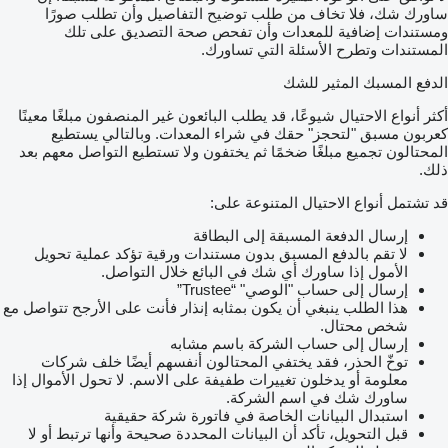
ساورك شك، فلا تخاف من طلب توضيح التفاصيل وأن تطلب صورًا
ومستندات إضافية للمعدات وأن تفحص صحة التصديق على تلك
المستندات وتطرح الأسئلة التي تساورك.
الدفع المسبك المثير للشك
أكثر أنواع الاحتيال شيوعًا، قد يطلب البائعون غير المنصفون مبلغًا معينًا
كعربون مسبق "لتحجز" حقك في شراء المعدات. وبالتالي يستطيع
المحتالون تجميع مبلغًا ضخمًا ثم يختفون ولا تستطيع التواصل معهم بعد
ذلك.
قد تشتمل أنواع الاحتيال المتنوعة على:
إرسال الدفعة المسبقة إلى البطاقة
لا تقم بالدفع المسبق بدون مستندات ورقية تؤكد عملية تحويل
الأمول إذا ساورك أي شك في البائع خلال التواصل.
إرسال إلى حساب "الوصي" “Trustee”
هذا الطلب ينبغي أن يكون بمثابه إنذار فأنت على الأرجح تتواصل مع
شخص محتال.
إرسال إلى حساب الشركة باسم مشابه
توخّ الحذر، فقد يختفي المحتالون أنفسهم أيضًا خلف شركات
معلومة أو يدخلون تغييرات طفيفة على الاسم. لا تحول الأموال إذا
ساورك شك في اسم الشركة.
استبدال البيانات الخاصة في فاتورة شركة حقيقية
قبل التحويل، تأكد أن البيانات المحددة صحيحة وأنها ترتبط أو لا