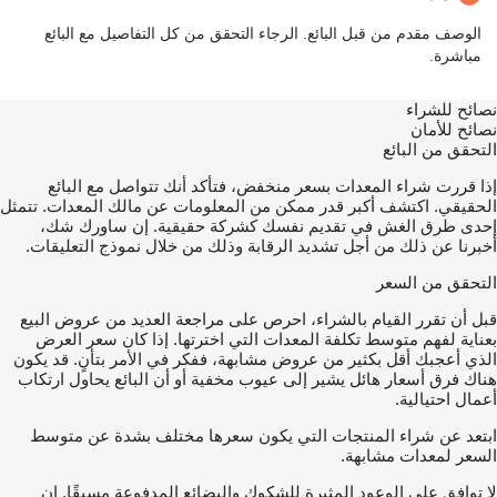
الوصف مقدم من قبل البائع. الرجاء التحقق من كل التفاصيل مع البائع
مباشرة.
نصائح للشراء
نصائح للأمان
التحقق من البائع
إذا قررت شراء المعدات بسعر منخفض، فتأكد أنك تتواصل مع البائع
الحقيقي. اكتشف أكبر قدر ممكن من المعلومات عن مالك المعدات. تتمثل
إحدى طرق الغش في تقديم نفسك كشركة حقيقية. إن ساورك شك،
أخبرنا عن ذلك من أجل تشديد الرقابة وذلك من خلال نموذج التعليقات.
التحقق من السعر
قبل أن تقرر القيام بالشراء، احرص على مراجعة العديد من عروض البيع
بعناية لفهم متوسط تكلفة المعدات التي اخترتها. إذا كان سعر العرض
الذي أعجبك أقل بكثير من عروض مشابهة، ففكر في الأمر بتأنٍ. قد يكون
هناك فرق أسعار هائل يشير إلى عيوب مخفية أو أن البائع يحاول ارتكاب
أعمال احتيالية.
ابتعد عن شراء المنتجات التي يكون سعرها مختلف بشدة عن متوسط
السعر لمعدات مشابهة.
لا توافق على الوعود المثيرة للشكوك والبضائع المدفوعة مسبقًا. إن