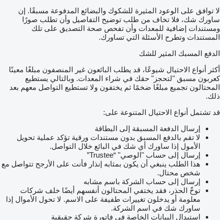
لا توافق على الوعود المثيرة للشكوك والبضائع المدفوعة مسبقًا. إن
ساورك شك، فلا تخاف من طلب توضيح التفاصيل وأن تطلب صورًا
ومستندات إضافية للمعدات وأن تفحص صحة التصديق على تلك
المستندات وتطرح الأسئلة التي تساورك.
الدفع المسبك المثير للشك
أكثر أنواع الاحتيال شيوعًا، قد يطلب البائعون غير المنصفون مبلغًا معينًا
كعربون مسبق "لتحجز" حقك في شراء المعدات. وبالتالي يستطيع
المحتالون تجميع مبلغًا ضخمًا ثم يختفون ولا تستطيع التواصل معهم بعد
ذلك.
قد تشتمل أنواع الاحتيال المتنوعة على:
إرسال الدفعة المسبقة إلى البطاقة
لا تقم بالدفع المسبق بدون مستندات ورقية تؤكد عملية تحويل
الأمول إذا ساورك أي شك في البائع خلال التواصل.
إرسال إلى حساب "الوصي" “Trustee”
هذا الطلب ينبغي أن يكون بمثابه إنذار فأنت على الأرجح تتواصل مع
شخص محتال.
إرسال إلى حساب الشركة باسم مشابه
توخّ الحذر، فقد يختفي المحتالون أنفسهم أيضًا خلف شركات
معلومة أو يدخلون تغييرات طفيفة على الاسم. لا تحول الأموال إذا
ساورك شك في اسم الشركة.
استبدال البيانات الخاصة في فاتورة شركة حقيقية