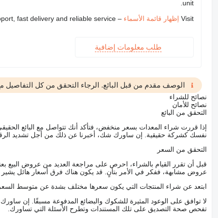
unit.
Visit
إظهار قائمة الأسماء
– we provide expert support, fast delivery and reliable service
طلب معلومات إضافية
الوصف مقدم من قبل البائع. الرجاء التحقق من كل التفاصيل مع 
نصائح للشراء
نصائح للأمان
التحقق من البائع
إذا قررت شراء المعدات بسعر منخفض، فتأكد أنك تتواصل مع البائع الحق
نفسك كشركة حقيقية. إن ساورك شك، أخبرنا عن ذلك من أجل تشديد الرقاب
التحقق من السعر
قبل أن تقرر القيام بالشراء، احرص على مراجعة العديد من عروض البيع بعن
عروض مشابهة، ففكر في الأمر بتأنٍ. قد يكون هناك فرق أسعار هائل يشير إلى
ابتعد عن شراء المنتجات التي يكون سعرها مختلف بشدة عن متوسط السعر
لا توافق على الوعود المثيرة للشكوك والبضائع المدفوعة مسبقًا. إن ساو
تفحص صحة التصديق على تلك المستندات وتطرح الأسئلة التي تساورك.