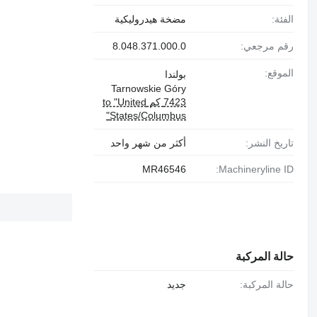
الفئة:
مضخة هيدروليكية
رقم مرجعي:
8.048.371.000.0
الموقع:
بولندا
Tarnowskie Góry
7423 كم to "United
States/Columbus"
تاريخ النشر:
أكثر من شهر واحد
MR46546
Machineryline ID:
حالة المركبة
حالة المركبة:
جديد