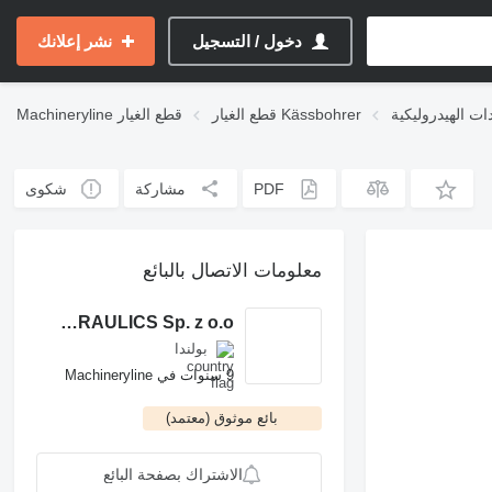
دخول / التسجيل
نشر إعلانك
قطع الغيار Kässbohrer
قطع الغيار
Machineryline
PDF
مشاركة
شكوى
معلومات الاتصال بالبائع
ROCH POWER HYDRAULICS Sp. z o.o.
بولندا
9 سنوات في Machineryline
بائع موثوق (معتمد)
الاشتراك بصفحة البائع