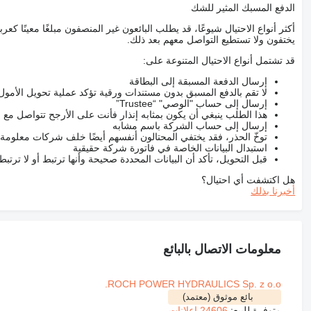
الدفع المسبك المثير للشك
أكثر أنواع الاحتيال شيوعًا، قد يطلب البائعون غير المنصفون مبلغًا معينًا 
يختفون ولا تستطيع التواصل معهم بعد ذلك.
قد تشتمل أنواع الاحتيال المتنوعة على:
إرسال الدفعة المسبقة إلى البطاقة
لا تقم بالدفع المسبق بدون مستندات ورقية تؤكد عملية تحويل الأمول
إرسال إلى حساب "الوصي" “Trustee”
هذا الطلب ينبغي أن يكون بمثابه إنذار فأنت على الأرجح تتواصل م
إرسال إلى حساب الشركة باسم مشابه
توخّ الحذر، فقد يختفي المحتالون أنفسهم أيضًا خلف شركات معلومة
استبدال البيانات الخاصة في فاتورة شركة حقيقية
قبل التحويل، تأكد أن البيانات المحددة صحيحة وأنها ترتبط أو لا ترتب
هل اكتشفت أي احتيال؟
أخبرنا بذلك
معلومات الاتصال بالبائع
ROCH POWER HYDRAULICS Sp. z o.o.
بائع موثوق (معتمد)
متوفرة للبيع:
24606 إعلانات