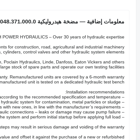
معلومات إضافية — مضخة هيدروليكية Kässbohrer 8.048.371.000.0
POWER HYDRAULICS – Over 30 years of hydraulic expertise.
ts for construction, road, agricultural and industrial machinery.
 cylinders, control valves and other hydraulic system elements.
 Poclain Hydraulics, Linde, Danfoss, Eaton Vickers and others.
arge stock of spare parts and operate our own testing facilities.
nty. Remanufactured units are covered by a 6-month warranty.
anufactured unit is tested on a dedicated hydraulic test bench.
Installation recommendations:
– Fill the pump with the correct hydraulic oil according to the recommended specification and temperature.
– Check the hydraulic system for contamination, metal particles or sludge.
– Replace all hydraulic filters with new ones, in line with the manufacturer’s requirements.
– Inspect hoses, valves and hydraulic connections – leaks or damage may cause pump failure.
– Properly bleed the system and perform initial startup before applying full load.
 steps may result in serious damage and voiding of the warranty.
 value and offset it against the purchase of a new or refurbished