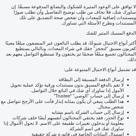
لا توافق على الوعود المثيرة للشكوك والبضائع المدفوعة مسبقًا. إن
ساورك شك، فلا تخاف من طلب توضيح التفاصيل وأن تطلب صورًا
ومستندات إضافية للمعدات وأن تفحص صحة التصديق على تلك
المستندات وتطرح الأسئلة التي تساورك.
الدفع المسبك المثير للشك
أكثر أنواع الاحتيال شيوعًا، قد يطلب البائعون غير المنصفون مبلغًا معينًا
كعربون مسبق "لتحجز" حقك في شراء المعدات. وبالتالي يستطيع
المحتالون تجميع مبلغًا ضخمًا ثم يختفون ولا تستطيع التواصل معهم بعد
ذلك.
قد تشتمل أنواع الاحتيال المتنوعة على:
إرسال الدفعة المسبقة إلى البطاقة
لا تقم بالدفع المسبق بدون مستندات ورقية تؤكد عملية تحويل
الأمول إذا ساورك أي شك في البائع خلال التواصل.
إرسال إلى حساب "الوصي" “Trustee”
هذا الطلب ينبغي أن يكون بمثابه إنذار فأنت على الأرجح تتواصل مع
شخص محتال.
إرسال إلى حساب الشركة باسم مشابه
توخّ الحذر، فقد يختفي المحتالون أنفسهم أيضًا خلف شركات
معلومة أو يدخلون تغييرات طفيفة على الاسم. لا تحول الأموال إذا
ساورك شك في اسم الشركة.
استبدال البيانات الخاصة في فاتورة شركة حقيقية