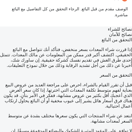
الوصف مقدم من قبل البائع. الرجاء التحقق من كل التفاصيل مع البائع
مباشرة.
نصائح للشراء
نصائح للأمان
التحقق من البائع
إذا قررت شراء المعدات بسعر منخفض، فتأكد أنك تتواصل مع البائع
الحقيقي. اكتشف أكبر قدر ممكن من المعلومات عن مالك المعدات. تتمثل
إحدى طرق الغش في تقديم نفسك كشركة حقيقية. إن ساورك شك،
أخبرنا عن ذلك من أجل تشديد الرقابة وذلك من خلال نموذج التعليقات.
التحقق من السعر
قبل أن تقرر القيام بالشراء، احرص على مراجعة العديد من عروض البيع
بعناية لفهم متوسط تكلفة المعدات التي اخترتها. إذا كان سعر العرض
الذي أعجبك أقل بكثير من عروض مشابهة، ففكر في الأمر بتأنٍ. قد يكون
هناك فرق أسعار هائل يشير إلى عيوب مخفية أو أن البائع يحاول ارتكاب
أعمال احتيالية.
ابتعد عن شراء المنتجات التي يكون سعرها مختلف بشدة عن متوسط
السعر لمعدات مشابهة.
لا توافق على الوعود المثيرة للشكوك والبضائع المدفوعة مسبقًا. إن