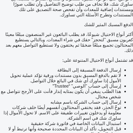
ساورك شك، فلا تخاف من طلب توضيح التفاصيل وأن تطلب صورًا
ومستندات إضافية للمعدات وأن تفحص صحة التصديق على تلك
المستندات وتطرح الأسئلة التي تساورك.
الدفع المسبك المثير للشك
أكثر أنواع الاحتيال شيوعًا، قد يطلب البائعون غير المنصفون مبلغًا معينًا
كعربون مسبق "لتحجز" حقك في شراء المعدات. وبالتالي يستطيع
المحتالون تجميع مبلغًا ضخمًا ثم يختفون ولا تستطيع التواصل معهم بعد
ذلك.
قد تشتمل أنواع الاحتيال المتنوعة على:
إرسال الدفعة المسبقة إلى البطاقة
لا تقم بالدفع المسبق بدون مستندات ورقية تؤكد عملية تحويل
الأمول إذا ساورك أي شك في البائع خلال التواصل.
إرسال إلى حساب "الوصي" “Trustee”
هذا الطلب ينبغي أن يكون بمثابه إنذار فأنت على الأرجح تتواصل مع
شخص محتال.
إرسال إلى حساب الشركة باسم مشابه
توخّ الحذر، فقد يختفي المحتالون أنفسهم أيضًا خلف شركات
معلومة أو يدخلون تغييرات طفيفة على الاسم. لا تحول الأموال إذا
ساورك شك في اسم الشركة.
استبدال البيانات الخاصة في فاتورة شركة حقيقية
قبل التحويل، تأكد أن البيانات المحددة صحيحة وأنها ترتبط أو لا