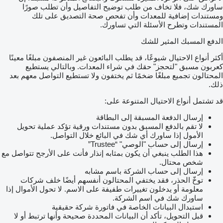
ساورك شك، فلا تخاف من طلب توضيح التفاصيل وأن تطلب صورًا
ومستندات إضافية للمعدات وأن تفحص صحة التصديق على تلك
المستندات وتطرح الأسئلة التي تساورك.
الدفع المسبك المثير للشك
أكثر أنواع الاحتيال شيوعًا، قد يطلب البائعون غير المنصفون مبلغًا معينًا
كعربون مسبق "لتحجز" حقك في شراء المعدات. وبالتالي يستطيع
المحتالون تجميع مبلغًا ضخمًا ثم يختفون ولا تستطيع التواصل معهم بعد
ذلك.
قد تشتمل أنواع الاحتيال المتنوعة على:
إرسال الدفعة المسبقة إلى البطاقة
لا تقم بالدفع المسبق بدون مستندات ورقية تؤكد عملية تحويل
الأمول إذا ساورك أي شك في البائع خلال التواصل.
إرسال إلى حساب "الوصي" “Trustee”
هذا الطلب ينبغي أن يكون بمثابه إنذار فأنت على الأرجح تتواصل مع
شخص محتال.
إرسال إلى حساب الشركة باسم مشابه
توخّ الحذر، فقد يختفي المحتالون أنفسهم أيضًا خلف شركات
معلومة أو يدخلون تغييرات طفيفة على الاسم. لا تحول الأموال إذا
ساورك شك في اسم الشركة.
استبدال البيانات الخاصة في فاتورة شركة حقيقية
قبل التحويل، تأكد أن البيانات المحددة صحيحة وأنها ترتبط أو لا