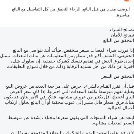
الوصف مقدم من قبل البائع. الرجاء التحقق من كل التفاصيل مع البائع
مباشرة.
نصائح للشراء
نصائح للأمان
التحقق من البائع
إذا قررت شراء المعدات بسعر منخفض، فتأكد أنك تتواصل مع البائع
الحقيقي. اكتشف أكبر قدر ممكن من المعلومات عن مالك المعدات. تتمثل
إحدى طرق الغش في تقديم نفسك كشركة حقيقية. إن ساورك شك،
أخبرنا عن ذلك من أجل تشديد الرقابة وذلك من خلال نموذج التعليقات.
التحقق من السعر
قبل أن تقرر القيام بالشراء، احرص على مراجعة العديد من عروض البيع
بعناية لفهم متوسط تكلفة المعدات التي اخترتها. إذا كان سعر العرض
الذي أعجبك أقل بكثير من عروض مشابهة، ففكر في الأمر بتأنٍ. قد يكون
هناك فرق أسعار هائل يشير إلى عيوب مخفية أو أن البائع يحاول ارتكاب
أعمال احتيالية.
ابتعد عن شراء المنتجات التي يكون سعرها مختلف بشدة عن متوسط
السعر لمعدات مشابهة.
لا توافق على الوعود المثيرة للشكوك والبضائع المدفوعة مسبقًا. إن