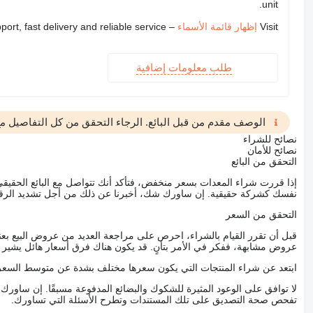
unit.
Visit
إظهار قائمة الأسماء
– we provide expert support, fast delivery and reliable service
طلب معلومات إضافية
الوصف مقدم من قبل البائع. الرجاء التحقق من كل التفاصيل مع 
نصائح للشراء
نصائح للأمان
التحقق من البائع
إذا قررت شراء المعدات بسعر منخفض، فتأكد أنك تتواصل مع البائع الحق
نفسك كشركة حقيقية. إن ساورك شك، أخبرنا عن ذلك من أجل تشديد الرقاب
التحقق من السعر
قبل أن تقرر القيام بالشراء، احرص على مراجعة العديد من عروض البيع بعن
عروض مشابهة، ففكر في الأمر بتأنٍ. قد يكون هناك فرق أسعار هائل يشير إلى
ابتعد عن شراء المنتجات التي يكون سعرها مختلف بشدة عن متوسط السعر
لا توافق على الوعود المثيرة للشكوك والبضائع المدفوعة مسبقًا. إن ساو
تفحص صحة التصديق على تلك المستندات وتطرح الأسئلة التي تساورك.