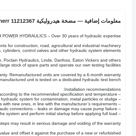
معلومات إضافية — مضخة هيدروليكية Liebherr 11212367
POWER HYDRAULICS – Over 30 years of hydraulic expertise.
ts for construction, road, agricultural and industrial machinery.
 cylinders, control valves and other hydraulic system elements.
 Poclain Hydraulics, Linde, Danfoss, Eaton Vickers and others.
arge stock of spare parts and operate our own testing facilities.
nty. Remanufactured units are covered by a 6-month warranty.
anufactured unit is tested on a dedicated hydraulic test bench.
Installation recommendations:
– Fill the pump with the correct hydraulic oil according to the recommended specification and temperature.
– Check the hydraulic system for contamination, metal particles or sludge.
– Replace all hydraulic filters with new ones, in line with the manufacturer’s requirements.
– Inspect hoses, valves and hydraulic connections – leaks or damage may cause pump failure.
– Properly bleed the system and perform initial startup before applying full load.
 steps may result in serious damage and voiding of the warranty.
 value and offset it against the purchase of a new or refurbished