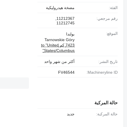
الفئة:
مضخة هيدروليكية
رقم مرجعي:
11212367,
11212745
الموقع:
بولندا
Tarnowskie Góry
7423 كم to "United
States/Columbus"
تاريخ النشر:
أكثر من شهر واحد
FV46544
Machineryline ID:
حالة المركبة
حالة المركبة:
جديد