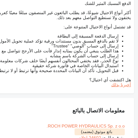
الدفع المسبك المثير للشك
أكثر أنواع الاحتيال شيوعًا، قد يطلب البائعون غير المنصفون مبلغًا معينًا 
يختفون ولا تستطيع التواصل معهم بعد ذلك.
قد تشتمل أنواع الاحتيال المتنوعة على:
إرسال الدفعة المسبقة إلى البطاقة
لا تقم بالدفع المسبق بدون مستندات ورقية تؤكد عملية تحويل الأمول
إرسال إلى حساب "الوصي" “Trustee”
هذا الطلب ينبغي أن يكون بمثابه إنذار فأنت على الأرجح تتواصل م
إرسال إلى حساب الشركة باسم مشابه
توخّ الحذر، فقد يختفي المحتالون أنفسهم أيضًا خلف شركات معلومة
استبدال البيانات الخاصة في فاتورة شركة حقيقية
قبل التحويل، تأكد أن البيانات المحددة صحيحة وأنها ترتبط أو لا ترتب
هل اكتشفت أي احتيال؟
أخبرنا بذلك
معلومات الاتصال بالبائع
ROCH POWER HYDRAULICS Sp. z o.o.
بائع موثوق (معتمد)
متوفرة للبيع:
24602 إعلان