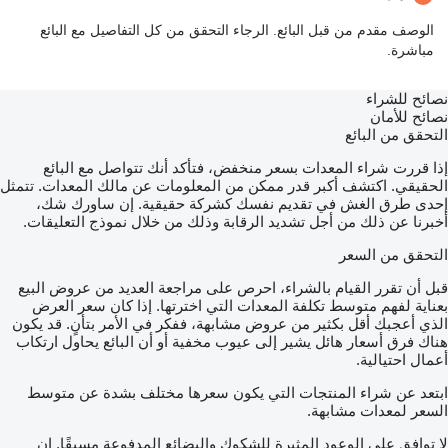
الوصف مقدم من قبل البائع. الرجاء التحقق من كل التفاصيل مع البائع
مباشرة.
نصائح للشراء
نصائح للأمان
التحقق من البائع
إذا قررت شراء المعدات بسعر منخفض، فتأكد أنك تتواصل مع البائع
الحقيقي. اكتشف أكبر قدر ممكن من المعلومات عن مالك المعدات. تتمثل
إحدى طرق الغش في تقديم نفسك كشركة حقيقية. إن ساورك شك،
أخبرنا عن ذلك من أجل تشديد الرقابة وذلك من خلال نموذج التعليقات.
التحقق من السعر
قبل أن تقرر القيام بالشراء، احرص على مراجعة العديد من عروض البيع
بعناية لفهم متوسط تكلفة المعدات التي اخترتها. إذا كان سعر العرض
الذي أعجبك أقل بكثير من عروض مشابهة، ففكر في الأمر بتأنٍ. قد يكون
هناك فرق أسعار هائل يشير إلى عيوب مخفية أو أن البائع يحاول ارتكاب
أعمال احتيالية.
ابتعد عن شراء المنتجات التي يكون سعرها مختلف بشدة عن متوسط
السعر لمعدات مشابهة.
لا توافق على الوعود المثيرة للشكوك والبضائع المدفوعة مسبقًا. إن