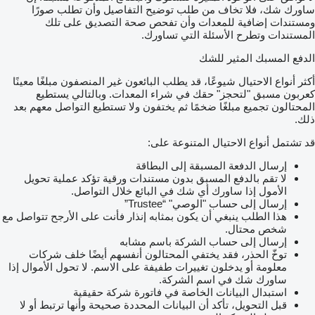
ساورك شك، فلا تخاف من طلب توضيح التفاصيل وأن تطلب صورًا
ومستندات إضافية للمعدات وأن تفحص صحة التصديق على تلك
المستندات وتطرح الأسئلة التي تساورك.
الدفع المسبك المثير للشك
أكثر أنواع الاحتيال شيوعًا، قد يطلب البائعون غير المنصفون مبلغًا معينًا
كعربون مسبق "لتحجز" حقك في شراء المعدات. وبالتالي يستطيع
المحتالون تجميع مبلغًا ضخمًا ثم يختفون ولا تستطيع التواصل معهم بعد
ذلك.
قد تشتمل أنواع الاحتيال المتنوعة على:
إرسال الدفعة المسبقة إلى البطاقة
لا تقم بالدفع المسبق بدون مستندات ورقية تؤكد عملية تحويل
الأمول إذا ساورك أي شك في البائع خلال التواصل.
إرسال إلى حساب "الوصي" “Trustee”
هذا الطلب ينبغي أن يكون بمثابه إنذار فأنت على الأرجح تتواصل مع
شخص محتال.
إرسال إلى حساب الشركة باسم مشابه
توخّ الحذر، فقد يختفي المحتالون أنفسهم أيضًا خلف شركات
معلومة أو يدخلون تغييرات طفيفة على الاسم. لا تحول الأموال إذا
ساورك شك في اسم الشركة.
استبدال البيانات الخاصة في فاتورة شركة حقيقية
قبل التحويل، تأكد أن البيانات المحددة صحيحة وأنها ترتبط أو لا