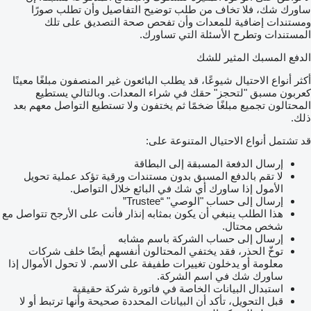
ساورك شك، فلا تخاف من طلب توضيح التفاصيل وأن تطلب صورًا
ومستندات إضافية للمعدات وأن تفحص صحة التصديق على تلك
المستندات وتطرح الأسئلة التي تساورك.
الدفع المسبك المثير للشك
أكثر أنواع الاحتيال شيوعًا، قد يطلب البائعون غير المنصفون مبلغًا معينًا
كعربون مسبق "لتحجز" حقك في شراء المعدات. وبالتالي يستطيع
المحتالون تجميع مبلغًا ضخمًا ثم يختفون ولا تستطيع التواصل معهم بعد
ذلك.
قد تشتمل أنواع الاحتيال المتنوعة على:
إرسال الدفعة المسبقة إلى البطاقة
لا تقم بالدفع المسبق بدون مستندات ورقية تؤكد عملية تحويل
الأمول إذا ساورك أي شك في البائع خلال التواصل.
إرسال إلى حساب "الوصي" “Trustee”
هذا الطلب ينبغي أن يكون بمثابه إنذار فأنت على الأرجح تتواصل مع
شخص محتال.
إرسال إلى حساب الشركة باسم مشابه
توخّ الحذر، فقد يختفي المحتالون أنفسهم أيضًا خلف شركات
معلومة أو يدخلون تغييرات طفيفة على الاسم. لا تحول الأموال إذا
ساورك شك في اسم الشركة.
استبدال البيانات الخاصة في فاتورة شركة حقيقية
قبل التحويل، تأكد أن البيانات المحددة صحيحة وأنها ترتبط أو لا