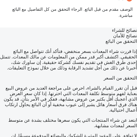
الوصف مقدم من قبل البائع. الرجاء التحقق من كل التفاصيل مع البائع
مباشرة.
نصائح للشراء
نصائح للأمان
التحقق من البائع
إذا قررت شراء المعدات بسعر منخفض، فتأكد أنك تتواصل مع البائع
الحقيقي. اكتشف أكبر قدر ممكن من المعلومات عن مالك المعدات. تتمثل
إحدى طرق الغش في تقديم نفسك كشركة حقيقية. إن ساورك شك،
أخبرنا عن ذلك من أجل تشديد الرقابة وذلك من خلال نموذج التعليقات.
التحقق من السعر
قبل أن تقرر القيام بالشراء، احرص على مراجعة العديد من عروض البيع
بعناية لفهم متوسط تكلفة المعدات التي اخترتها. إذا كان سعر العرض
الذي أعجبك أقل بكثير من عروض مشابهة، ففكر في الأمر بتأنٍ. قد يكون
هناك فرق أسعار هائل يشير إلى عيوب مخفية أو أن البائع يحاول ارتكاب
أعمال احتيالية.
ابتعد عن شراء المنتجات التي يكون سعرها مختلف بشدة عن متوسط
السعر لمعدات مشابهة.
لا توافق على الوعود المثيرة للشكوك والبضائع المدفوعة مسبقًا. إن