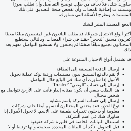
ساورك شك، فلا تخاف من طلب توضيح التفاصيل وأن تطلب صورًا
ومستندات إضافية للمعدات وأن تفحص صحة التصديق على تلك
المستندات وتطرح الأسئلة التي تساورك.
الدفع المسبك المثير للشك
أكثر أنواع الاحتيال شيوعًا، قد يطلب البائعون غير المنصفون مبلغًا معينًا
كعربون مسبق "لتحجز" حقك في شراء المعدات. وبالتالي يستطيع
المحتالون تجميع مبلغًا ضخمًا ثم يختفون ولا تستطيع التواصل معهم بعد
ذلك.
قد تشتمل أنواع الاحتيال المتنوعة على:
إرسال الدفعة المسبقة إلى البطاقة
لا تقم بالدفع المسبق بدون مستندات ورقية تؤكد عملية تحويل
الأمول إذا ساورك أي شك في البائع خلال التواصل.
إرسال إلى حساب "الوصي" “Trustee”
هذا الطلب ينبغي أن يكون بمثابه إنذار فأنت على الأرجح تتواصل مع
شخص محتال.
إرسال إلى حساب الشركة باسم مشابه
توخّ الحذر، فقد يختفي المحتالون أنفسهم أيضًا خلف شركات
معلومة أو يدخلون تغييرات طفيفة على الاسم. لا تحول الأموال إذا
ساورك شك في اسم الشركة.
استبدال البيانات الخاصة في فاتورة شركة حقيقية
قبل التحويل، تأكد أن البيانات المحددة صحيحة وأنها ترتبط أو لا