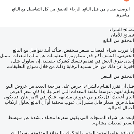
الوصف مقدم من قبل البائع. الرجاء التحقق من كل التفاصيل مع البائع
مباشرة.
نصائح للشراء
نصائح للأمان
التحقق من البائع
إذا قررت شراء المعدات بسعر منخفض، فتأكد أنك تتواصل مع البائع
الحقيقي. اكتشف أكبر قدر ممكن من المعلومات عن مالك المعدات. تتمثل
إحدى طرق الغش في تقديم نفسك كشركة حقيقية. إن ساورك شك،
أخبرنا عن ذلك من أجل تشديد الرقابة وذلك من خلال نموذج التعليقات.
التحقق من السعر
قبل أن تقرر القيام بالشراء، احرص على مراجعة العديد من عروض البيع
بعناية لفهم متوسط تكلفة المعدات التي اخترتها. إذا كان سعر العرض
الذي أعجبك أقل بكثير من عروض مشابهة، ففكر في الأمر بتأنٍ. قد يكون
هناك فرق أسعار هائل يشير إلى عيوب مخفية أو أن البائع يحاول ارتكاب
أعمال احتيالية.
ابتعد عن شراء المنتجات التي يكون سعرها مختلف بشدة عن متوسط
السعر لمعدات مشابهة.
لا توافق على الوعود المثيرة للشكوك والبضائع المدفوعة مسبقًا. إن